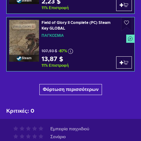
2,23 $
Steam
11
%
Επιστροφή
Field of Glory II Complete (PC) Steam
Key GLOBAL
ΠΑΓΚΌΣΜΙΑ
107,93 $
-87%
13,87 $
Steam
11
%
Επιστροφή
Φόρτωση περισσότερων
Κριτικές
:
0
Εμπειρία παιχνιδιού
Σενάριο