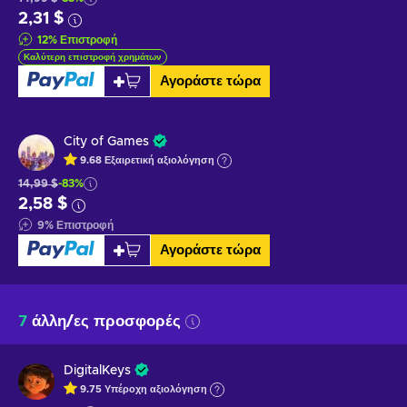
2,31 $
12
%
Επιστροφή
Καλύτερη επιστροφή χρημάτων
Αγοράστε τώρα
City of Games
9.68
Εξαιρετική
αξιολόγηση
14,99 $
-83%
2,58 $
9
%
Επιστροφή
Αγοράστε τώρα
7
άλλη/ες προσφορές
DigitalKeys
9.75
Υπέροχη
αξιολόγηση