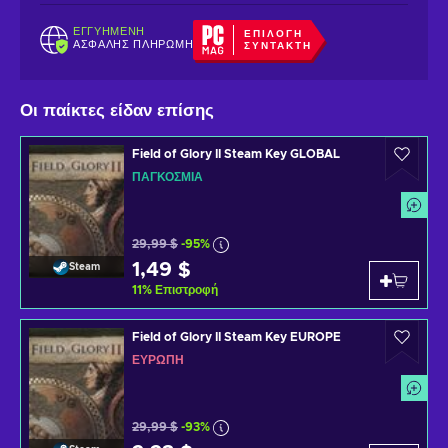
ΕΓΓΥΗΜΈΝΗ
ΕΠΙΛΟΓΉ
ΑΣΦΑΛΉΣ ΠΛΗΡΩΜΉ
ΣΥΝΤΆΚΤΗ
Οι παίκτες είδαν επίσης
Field of Glory II Steam Key GLOBAL
ΠΑΓΚΌΣΜΙΑ
29,99 $
-95%
1,49 $
Steam
11
%
Επιστροφή
Field of Glory II Steam Key EUROPE
ΕΥΡΏΠΗ
29,99 $
-93%