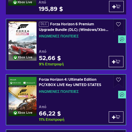
Από
Xbox Live
195,89 $
Forza Horizon 6 Premium
DLC
Upgrade Bundle (DLC) (Windows/Xbox
Series X|S) XBOX LIVE Key UNITED
ΗΝΩΜΈΝΕΣ ΠΟΛΙΤΕΊΕΣ
STATES
Από
52,66 $
Xbox Live
9
%
Επιστροφή
Forza Horizon 4: Ultimate Edition
PC/XBOX LIVE Key UNITED STATES
ΗΝΩΜΈΝΕΣ ΠΟΛΙΤΕΊΕΣ
Από
66,22 $
Xbox Live
11
%
Επιστροφή