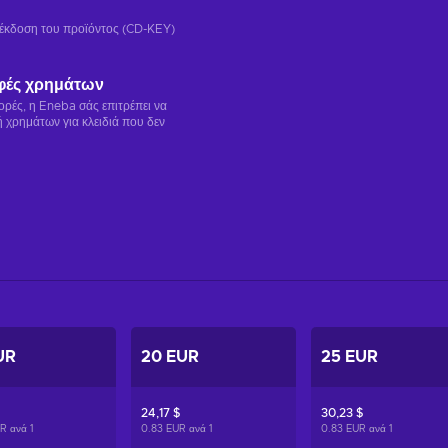
ή έκδοση του προϊόντος (CD-KEY)
φές χρημάτων
γορές, η Eneba σάς επιτρέπει να
 χρημάτων για κλειδιά που δεν
UR
20 EUR
25 EUR
24,17 $
30,23 $
UR ανά
1
0.83 EUR ανά
1
0.83 EUR ανά
1