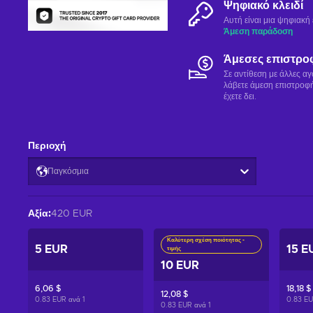
Ψηφιακό κλειδί
Αυτή είναι μια ψηφιακ
Άμεση παράδοση
Άμεσες επιστρο
Σε αντίθεση με άλλες α
λάβετε άμεση επιστροφή
έχετε δει.
Περιοχή
Παγκόσμια
Αξία
:
420 EUR
Καλύτερη σχέση ποιότητας -
5 EUR
15 E
τιμής
10 EUR
6,06 $
18,18 $
12,08 $
0.83 EUR ανά
1
0.83 E
0.83 EUR ανά
1