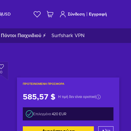
|
ά
USD
Σύνδεση
Εγγραφή
Πόντοι Παιχνιδιού ⚡
Surfshark VPN
0
ΠΡΟΤΕΙΝΌΜΕΝΗ ΠΡΟΣΦΟΡΆ
585,57 $
Η τιμή δεν είναι οριστική
Επιλεγμένα:
420 EUR