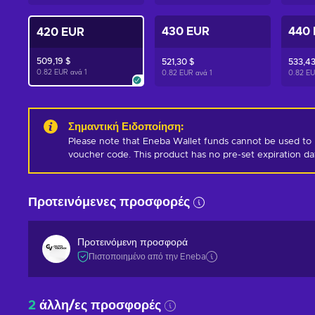
430 EUR
440
420 EUR
509,19 $
521,30 $
533,43
0.82 EUR ανά
1
0.82 EUR ανά
1
0.82 E
Σημαντική Ειδοποίηση
:
Please note that Eneba Wallet funds cannot be used to 
voucher code. This product has no pre-set expiration d
Προτεινόμενες προσφορές
Προτεινόμενη προσφορά
Πιστοποιημένο από την Eneba
2
άλλη/ες προσφορές