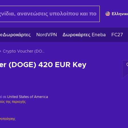
Ελληνικ
eΔωροκάρτες
NordVPN
Δωροκάρτες Eneba
FC27
Crypto Voucher (DOGE) 420 EUR Key GLOBAL
er (DOGE) 420 EUR Key
εί σε
United States of America
ούς της περιοχής
γοποίησης