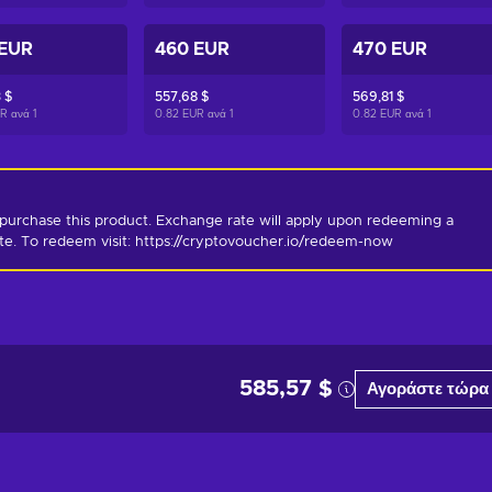
 EUR
460 EUR
470 EUR
 $
557,68 $
569,81 $
UR ανά
1
0.82 EUR ανά
1
0.82 EUR ανά
1
purchase this product. Exchange rate will apply upon redeeming a 
ate. To redeem visit: https://cryptovoucher.io/redeem-now
585,57 $
Αγοράστε τώρα