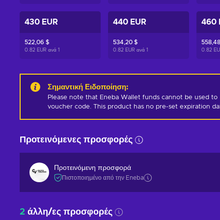
430 EUR
440 EUR
460
522,06 $
534,20 $
558,48
0.82 EUR ανά
1
0.82 EUR ανά
1
0.82 E
Σημαντική Ειδοποίηση
:
Please note that Eneba Wallet funds cannot be used to 
voucher code. This product has no pre-set expiration d
Προτεινόμενες προσφορές
Προτεινόμενη προσφορά
Πιστοποιημένο από την Eneba
2
άλλη/ες προσφορές