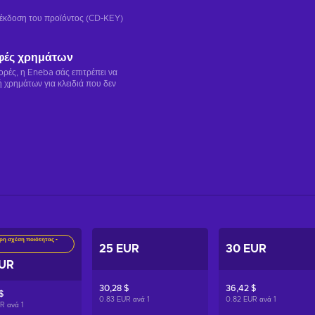
ή έκδοση του προϊόντος (CD-KEY)
φές χρημάτων
γορές, η Eneba σάς επιτρέπει να
 χρημάτων για κλειδιά που δεν
ρη σχέση ποιότητας -
25 EUR
30 EUR
EUR
30,28 $
36,42 $
$
0.83 EUR ανά
1
0.82 EUR ανά
1
UR ανά
1