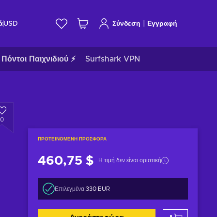
|
ά
USD
Σύνδεση
Εγγραφή
Πόντοι Παιχνιδιού ⚡
Surfshark VPN
0
ΠΡΟΤΕΙΝΌΜΕΝΗ ΠΡΟΣΦΟΡΆ
460,75 $
Η τιμή δεν είναι οριστική
Επιλεγμένα:
330 EUR