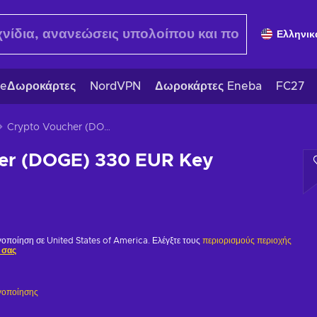
Ελληνικ
eΔωροκάρτες
NordVPN
Δωροκάρτες Eneba
FC27
Crypto Voucher (DOGE) 330 EUR Key EUROPE
er (DOGE) 330 EUR Key
ργοποίηση σε United States of America. Ελέγξτε τους
περιορισμούς περιοχής
 σας
γοποίησης