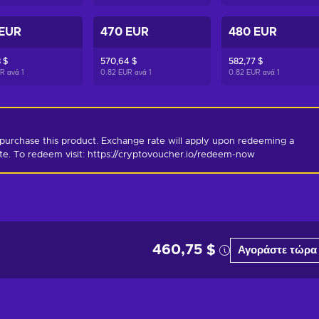
 EUR
470 EUR
480 EUR
 $
570,64 $
582,77 $
UR ανά
1
0.82 EUR ανά
1
0.82 EUR ανά
1
purchase this product. Exchange rate will apply upon redeeming a 
ate. To redeem visit: https://cryptovoucher.io/redeem-now
460,75 $
Αγοράστε τώρα