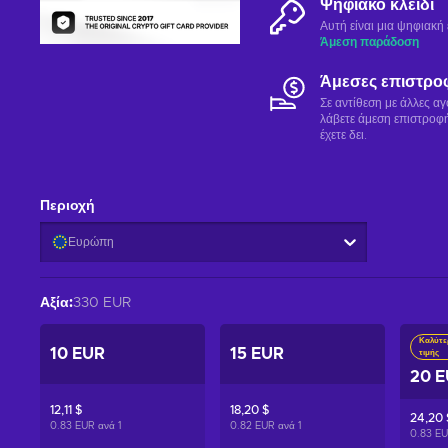
Ψηφιακό κλειδί
Αυτή είναι μια ψηφιακ
Άμεση παράδοση
Άμεσες επιστρο
Σε αντίθεση με άλλες α
λάβετε άμεση επιστροφή
έχετε δει.
Περιοχή
Ευρώπη
Αξία
:
330 EUR
Καλύτε
10 EUR
15 EUR
τιμής
20 
12,11 $
18,20 $
24,20 
0.83 EUR ανά
1
0.82 EUR ανά
1
0.83 E