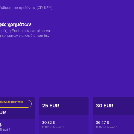
ή έκδοση του προϊόντος (CD-KEY)
φές χρημάτων
γορές, η Eneba σάς επιτρέπει να
 χρημάτων για κλειδιά που δεν
ρη σχέση ποιότητας -
25 EUR
30 EUR
EUR
30,32 $
36,47 $
$
0.82 EUR ανά
1
0.82 EUR ανά
1
UR ανά
1