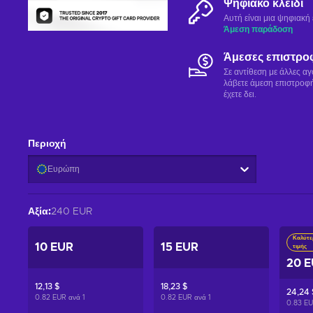
Ψηφιακό κλειδί
Αυτή είναι μια ψηφιακ
Άμεση παράδοση
Άμεσες επιστρο
Σε αντίθεση με άλλες α
λάβετε άμεση επιστροφή
έχετε δει.
Περιοχή
Ευρώπη
Αξία
:
240 EUR
Καλύτε
10 EUR
15 EUR
τιμής
20 
12,13 $
18,23 $
24,24 
0.82 EUR ανά
1
0.82 EUR ανά
1
0.83 E