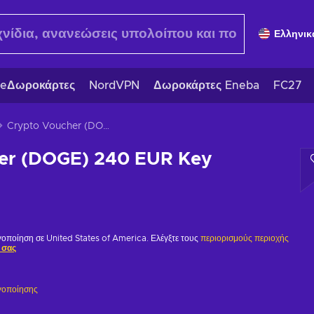
Ελληνικ
eΔωροκάρτες
NordVPN
Δωροκάρτες Eneba
FC27
Crypto Voucher (DOGE) 240 EUR Key EUROPE
er (DOGE) 240 EUR Key
ργοποίηση σε United States of America. Ελέγξτε τους
περιορισμούς περιοχής
 σας
γοποίησης