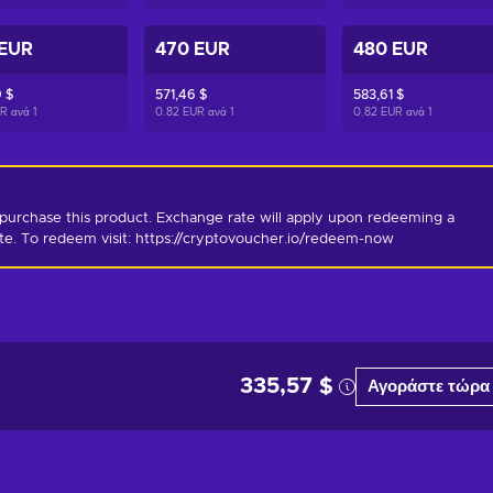
 EUR
470 EUR
480 EUR
 $
571,46 $
583,61 $
UR ανά
1
0.82 EUR ανά
1
0.82 EUR ανά
1
purchase this product. Exchange rate will apply upon redeeming a 
ate. To redeem visit: https://cryptovoucher.io/redeem-now
335,57 $
Αγοράστε τώρα