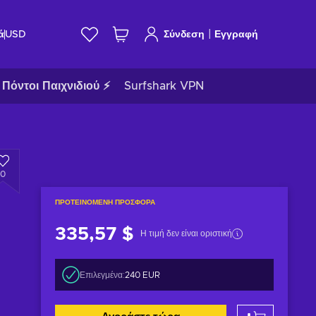
|
ά
USD
Σύνδεση
Εγγραφή
Πόντοι Παιχνιδιού ⚡
Surfshark VPN
0
ΠΡΟΤΕΙΝΌΜΕΝΗ ΠΡΟΣΦΟΡΆ
335,57 $
Η τιμή δεν είναι οριστική
Επιλεγμένα:
240 EUR