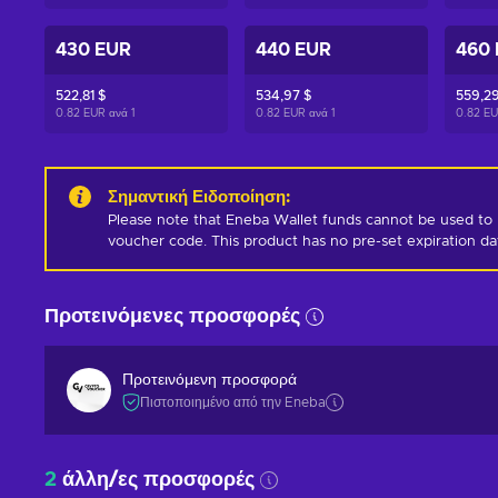
430 EUR
440 EUR
460
522,81 $
534,97 $
559,29
0.82 EUR ανά
1
0.82 EUR ανά
1
0.82 E
Σημαντική Ειδοποίηση
:
Please note that Eneba Wallet funds cannot be used to 
voucher code. This product has no pre-set expiration d
Προτεινόμενες προσφορές
Προτεινόμενη προσφορά
Πιστοποιημένο από την Eneba
2
άλλη/ες προσφορές