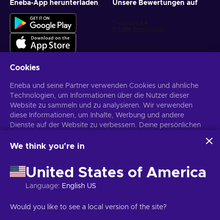
Eneba-App herunterladen
Unsere Bewertungen auf
Cookies
Eneba und seine Partner verwenden Cookies und ähnliche
Personalisierte Spielangebote erhalten
Technologien, um Informationen über die Nutzer dieser
Website zu sammeln und zu analysieren. Wir verwenden
Abonnieren
diese Informationen, um Inhalte, Werbung und andere
Du kannst dich jederzeit wieder abmelden. Weitere Informationen in
Dienste auf der Website zu verbessern. Deine persönlichen
den
Datenschutzrichtlinien
.
Daten können auch für die Personalisierung von Anzeigen
verwendet werden.
We think you're in
Indem du auf „Alles akzeptieren“ klickst, stimmst du der
Deutsch
USD
Verwendung dieser Technologien durch Eneba und seine
United States of America
Partner zu. Du kannst deine Zustimmung anpassen, indem du
auf „Anpassen“ klickst.
Language
:
English US
Für weitere Informationen darüber, wie Google deine Daten
verwendet, siehe
\nGoogle Business Sicherheit &
Copyright © 2026 Eneba. Alle Rechte vorbehalten.
UAB „Helis play“,
Would you like to see a local version of the site?
Datenschutz
.
Gyneju g. 4-333, Vilnius, Republik Litauen
Allgemeine