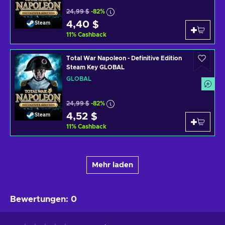
24,99 $
-82%
4,40 $
Steam
11
%
Cashback
Total War Napoleon - Definitive Edition
Steam Key GLOBAL
GLOBAL
24,99 $
-82%
4,52 $
Steam
11
%
Cashback
Mehr laden
Bewertungen
:
0