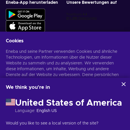
Eneba-App herunterladen
Unsere Bewertungen auf
Cookies
Eneba und seine Partner verwenden Cookies und ähnliche
Personalisierte Spielangebote erhalten
Technologien, um Informationen über die Nutzer dieser
Website zu sammeln und zu analysieren. Wir verwenden
Abonnieren
diese Informationen, um Inhalte, Werbung und andere
Dienste auf der Website zu verbessern. Deine persönlichen
Du kannst dich jederzeit wieder abmelden. Weitere Informationen in
den
Datenschutzrichtlinien
.
Daten können auch für die Personalisierung von Anzeigen
verwendet werden.
We think you're in
Indem du auf „Alles akzeptieren“ klickst, stimmst du der
Deutsch
USD
Verwendung dieser Technologien durch Eneba und seine
United States of America
Partner zu. Du kannst deine Zustimmung anpassen, indem du
auf „Anpassen“ klickst.
Language
:
English US
Für weitere Informationen darüber, wie Google deine Daten
verwendet, siehe
\nGoogle Business Sicherheit &
Copyright © 2026 Eneba. Alle Rechte vorbehalten.
UAB „Helis play“,
Would you like to see a local version of the site?
Datenschutz
.
Gyneju g. 4-333, Vilnius, Republik Litauen
Allgemeine