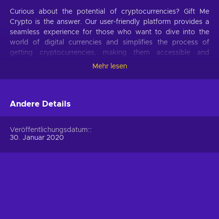
Curious about the potential of cryptocurrencies? Gift Me
Crypto is the answer. Our user-friendly platform provides a
seamless experience for those who want to dive into the
world of digital currencies and simplifies the process of
getting cryptocurrencies, making them accessible and
hassle-free.
Mehr lesen
Offer your users the opportunity to obtain cryptocurrencies
with a simple voucher system. With Gift Me Crypto vouchers,
Andere Details
users can easily receive popular cryptocurrencies such as
Bitcoin, Ethereum, Dogecoin, Litecoin, USDC, or BNB
straight to their wallet and then do whatever they want with
Veröffentlichungsdatum:
them.
30. Januar 2020
How to redeem Gift Me Crypto (GMC)
When you have a voucher GMC, you need to go on
:
https://giftmecrypto.io/en
1. Click on top right button on “redeem voucher”,
2. Enter the voucher code (32 digits),