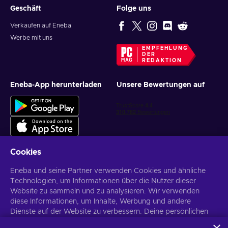
Geschäft
Folge uns
Verkaufen auf Eneba
Werbe mit uns
EMPFEHLUNG
DER
REDAKTION
Eneba-App herunterladen
Unsere Bewertungen auf
Cookies
Eneba und seine Partner verwenden Cookies und ähnliche
Personalisierte Spielangebote erhalten
Technologien, um Informationen über die Nutzer dieser
Website zu sammeln und zu analysieren. Wir verwenden
Abonnieren
diese Informationen, um Inhalte, Werbung und andere
Dienste auf der Website zu verbessern. Deine persönlichen
Du kannst dich jederzeit wieder abmelden. Weitere Informationen in
den
Datenschutzrichtlinien
.
Daten können auch für die Personalisierung von Anzeigen