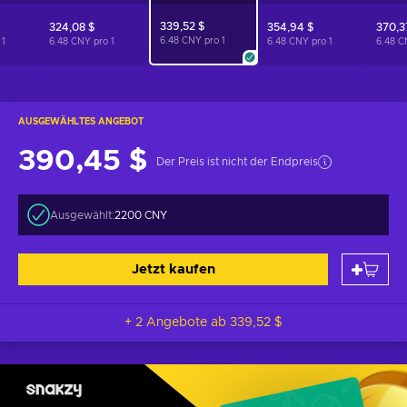
339,52 $
324,08 $
354,94 $
370,3
6.48 CNY pro
1
o
1
6.48 CNY pro
1
6.48 CNY pro
1
6.48 C
AUSGEWÄHLTES ANGEBOT
390,45 $
Der Preis ist nicht der Endpreis
Ausgewählt:
2200 CNY
Jetzt kaufen
+ 2 Angebote ab
339,52 $