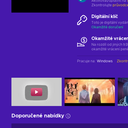
Aktivovat/uplatnit na
Zkontrolujte
průvodce
Digitální klíč
Toto je digitální vyd
Okamžité doručení
Okamžité vráce
Na rozdíl od jiných t
okamžité vrácení peně
Pracuje na
:
Windows
Zkontr
Doporučené nabídky