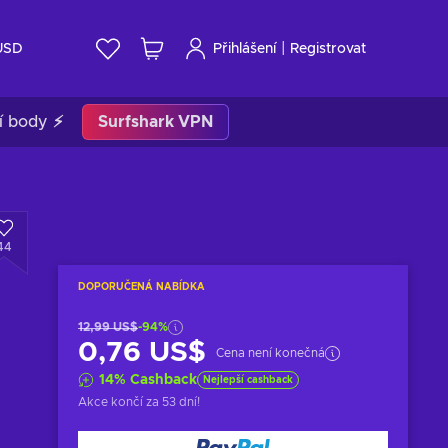
|
USD
Přihlášení
Registrovat
í body ⚡
Surfshark VPN
44
DOPORUČENÁ NABÍDKA
12,99 US$
-94%
0,76 US$
Cena není konečná
14
%
Cashback
Nejlepší cashback
Akce končí
za 53 dní
!