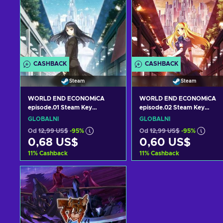
CASHBACK
CASHBACK
Steam
Steam
WORLD END ECONOMiCA
WORLD END ECONOMiCA
episode.01 Steam Key
episode.02 Steam Key
GLOBAL
GLOBAL
GLOBÁLNÍ
GLOBÁLNÍ
Od
12,99 US$
-95%
Od
12,99 US$
-95%
0,68 US$
0,60 US$
11
%
Cashback
11
%
Cashback
Přidat do košíku
Přidat do košíku
Zobrazit nabídky
Zobrazit nabídky