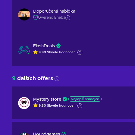
Doporučená nabídka
Ověřeno Eneba
FlashDeals
9.90
Skvělé
hodnocení
9
dalších offers
Mystery store
Nejlepší prodejce
9.80
Skvělé
hodnocení
Houndgames