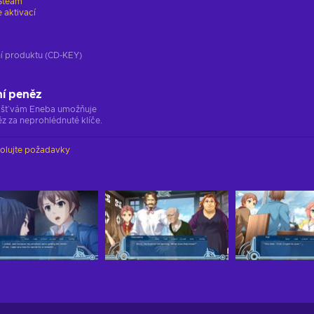
Steam
 aktivací
ání produktu (CD-KEY)
ní peněz
ržišť vám Eneba umožňuje
z za neprohlédnuté klíče.
olujte požadavky