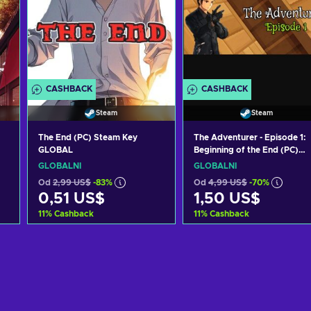
CASHBACK
CASHBACK
Steam
Steam
The End (PC) Steam Key
The Adventurer - Episode 1:
GLOBAL
Beginning of the End (PC)
Steam Key GLOBAL
GLOBÁLNÍ
GLOBÁLNÍ
Od
2,99 US$
-83%
Od
4,99 US$
-70%
0,51 US$
1,50 US$
11
%
Cashback
11
%
Cashback
Přidat do košíku
Přidat do košíku
Zobrazit nabídky
Zobrazit nabídky