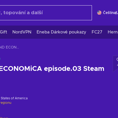
Čeština
Gift
NordVPN
Eneba Dárkové poukazy
FC27
Hern
WORLD END ECONOMiCA episode.03 Steam Key GLOBAL
CONOMiCA episode.03 Steam
 States of America
regionu