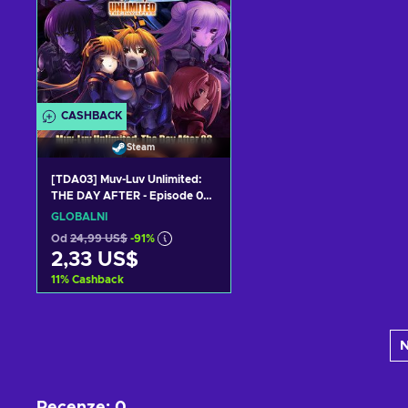
CASHBACK
Steam
[TDA03] Muv-Luv Unlimited:
THE DAY AFTER - Episode 03
REMASTERED (PC) Steam Key
GLOBÁLNÍ
GLOBAL
Od
24,99 US$
-91%
2,33 US$
11
%
Cashback
Přidat do košíku
N
Zobrazit nabídky