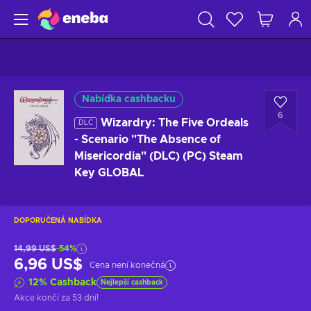
Nabídka cashbacku
6
Wizardry: The Five Ordeals
DLC
- Scenario "The Absence of
Misericordia" (DLC) (PC) Steam
Key GLOBAL
DOPORUČENÁ NABÍDKA
14,99 US$
-54%
6,96 US$
Cena není konečná
12
%
Cashback
Nejlepší cashback
Akce končí
za 53 dní
!