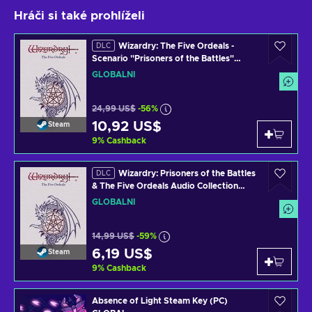
Hráči si také prohlíželi
Wizardry: The Five Ordeals -
DLC
Scenario "Prisoners of the Battles"
(DLC) (PC) Steam Key GLOBAL
GLOBÁLNÍ
24,99 US$
-56%
10,92 US$
Steam
9
%
Cashback
Wizardry: Prisoners of the Battles
DLC
& The Five Ordeals Audio Collection
(DLC) (PC) Steam Key GLOBAL
GLOBÁLNÍ
14,99 US$
-59%
6,19 US$
Steam
9
%
Cashback
Absence of Light Steam Key (PC)