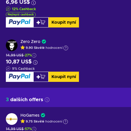
6,96 US$
12
%
Cashback
Nejlepší cashback
Koupit nyní
Zero Zero
9.90
Skvělé
hodnocení
14,99 US$
-27%
10,87 US$
9
%
Cashback
Koupit nyní
3
dalších offers
HoGames
9.75
Skvělé
hodnocení
14,99 US$
-57%