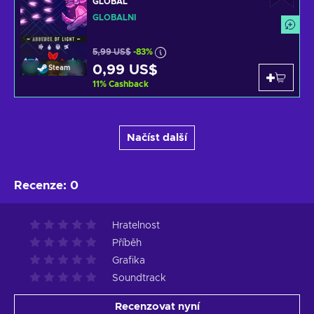
GLOBAL
GLOBÁLNÍ
5,99 US$
-83%
0,99 US$
Steam
11
%
Cashback
Načíst další
Recenze
:
0
Hratelnost
Příběh
Grafika
Soundtrack
Recenzovat nyní