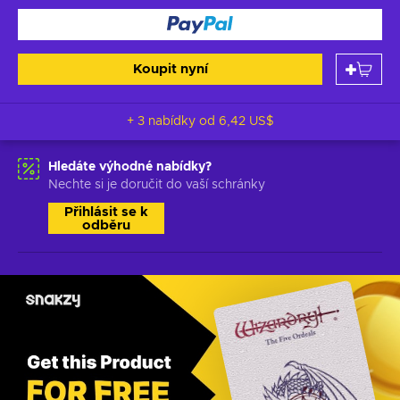
Koupit nyní
+ 3 nabídky od
6,42 US$
Hledáte výhodné nabídky?
Nechte si je doručit do vaší schránky
Přihlásit se k
odběru