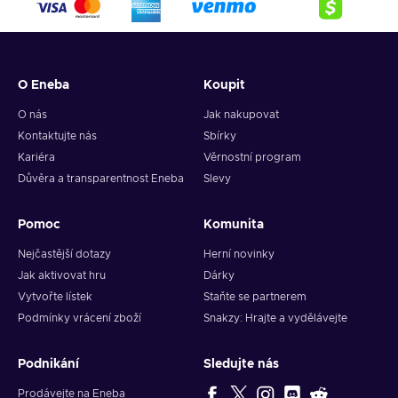
missions, and embark on quests that may change the world;
Turn-based – Players can move and fight in a restricted
manner by only taking turns;
Cheap Wizardry: The Five Ordeals key price.
O Eneba
Koupit
O nás
Jak nakupovat
Kontaktujte nás
Sbírky
Kariéra
Věrnostní program
Důvěra a transparentnost Eneba
Slevy
Pomoc
Komunita
Nejčastější dotazy
Herní novinky
Jak aktivovat hru
Dárky
Vytvořte lístek
Staňte se partnerem
Podmínky vrácení zboží
Snakzy: Hrajte a vydělávejte
Podnikání
Sledujte nás
Prodávejte na Eneba