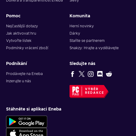
Důvěra a transparentnost Eneba
Slevy
Pomoc
Komunita
Nejčastější dotazy
Herní novinky
Jak aktivovat hru
Dárky
Vytvořte lístek
Staňte se partnerem
Podmínky vrácení zboží
Snakzy: Hrajte a vydělávejte
Podnikání
Sledujte nás
Prodávejte na Eneba
Inzerujte u nás
VÝBĚR
REDAKCE
Stáhněte si aplikaci Eneba