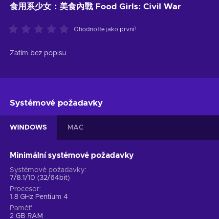
食用系少女：美食內戰 Food Girls: Civil War
Ohodnoťte jako první!
Zatím bez popisu
Systémové požadavky
WINDOWS
MAC
Minimální systémové požadavky
Systémové požadavky
7/8.1/10 (32/64bit)
Procesor
1.8 GHz Pentium 4
Paměť
2 GB RAM