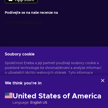
Podívejte se na naše recenze na
Soubory cookie
Získejte personalizované nabídky her
Společnost Eneba a její partneři používají soubory cookie a
Předplatit
podobné technologie ke shromažďování a analýze informací
o uživatelích těchto webových stránek. Tyto informace
Z odběru se můžete kdykoli odhlásit. Více informací naleznete v
Oznámení o ochraně osobních údajů
používáme ke zlepšení obsahu, reklamy a dalších služeb na
stránkách. Vaše osobní údaje mohou být také použity k
We think you're in
personalizaci reklam.
Čeština
USD
Kliknutím na tlačítko „Přijmout vše“ souhlasíte s používáním
United States of America
těchto technologií společností Eneba a jejími partnery. Svůj
souhlas můžete upravit kliknutím na tlačítko „Přizpůsobit“.
Language
:
English US
Další informace o tom, jak Google používá vaše data,