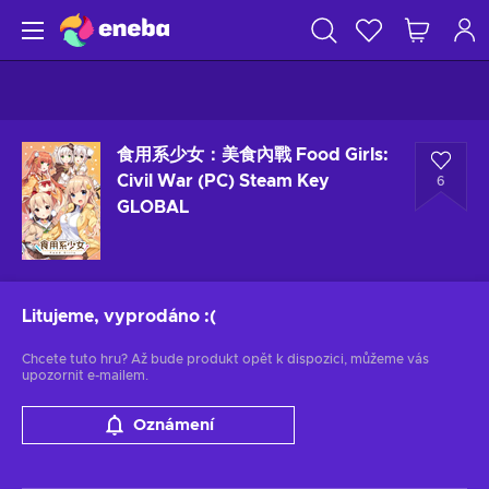
食用系少女：美食內戰 Food Girls:
Civil War (PC) Steam Key
6
GLOBAL
Litujeme, vyprodáno
:(
Chcete tuto hru? Až bude produkt opět k dispozici, můžeme vás
upozornit e-mailem.
Oznámení