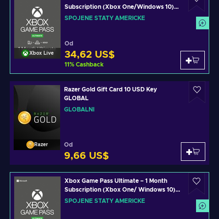
Subscription (Xbox One/Windows 10)
Xbox Live Key UNITED STATES
SPOJENÉ STÁTY AMERICKÉ
Od
34,62 US$
Xbox Live
11
%
Cashback
Razer Gold Gift Card 10 USD Key
GLOBAL
GLOBÁLNÍ
Od
Razer
9,66 US$
Xbox Game Pass Ultimate – 1 Month
Subscription (Xbox One/ Windows 10)
non-stackable Xbox Live Key UNITED
SPOJENÉ STÁTY AMERICKÉ
STATES