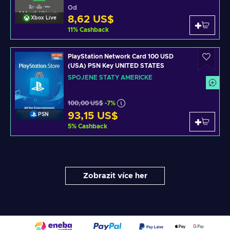
Od
8,62 US$
Xbox Live
11
%
Cashback
PlayStation Network Card 100 USD
(USA) PSN Key UNITED STATES
SPOJENÉ STÁTY AMERICKÉ
100,00 US$
-7%
93,15 US$
PSN
5
%
Cashback
Zobrazit více her