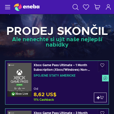
PRODEJ SKONČIL
Ale nenechte si ujít naše nejlepší
nabídky
Xbox Game Pass Ultimate – 1 Month
Subscription (Xbox/Windows) Non-
stackable Key UNITED STATES
SPOJENÉ STÁTY AMERICKÉ
Od
8,62 US$
Xbox Live
11
%
Cashback
Xbox Game Pass Ultimate – 3 Month