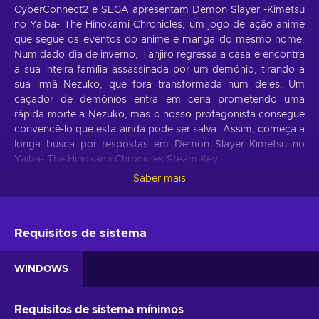
CyberConnect2 e SEGA apresentam Demon Slayer -Kimetsu
no Yaiba- The Hinokami Chronicles, um jogo de ação anime
que segue os eventos do anime e manga do mesmo nome.
Num dado dia de inverno, Tanjiro regressa a casa e encontra
a sua inteira família assassinada por um demónio, tirando a
sua irmã Nezuko, que fora transformada num deles. Um
caçador de demónios entra em cena prometendo uma
rápida morte a Nezuko, mas o nosso protagonista consegue
convencê-lo que esta ainda pode ser salva. Assim, começa a
longa busca por respostas em Demon Slayer Kimetsu no
Yaiba- The Hinokami Chronicles Steam Key.
Saber mais
Funcionalidades de jogo de Hinokami
Chronicles
Cada demónio possui grandes habilidades que apenas
Requisitos de sistema
podem ser contra-atacadas por lâminas especiais e artes de
espadas. Refina a técnica Water Breathing de Tanjiro, extasia
WINDOWS
cada oponente com uma série de ataques e derruba-os!
Com Demon Slayer: The Hinokami Chronicles key, irás
desfrutar das seguintes funcionalidades:
Requisitos de sistema mínimos