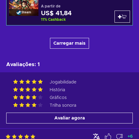
A partir de
US$ 41,84
Steam
11
%
Cashback
Carregar mais
Avaliações
:
1
Jogabilidade
História
Gráficos
Trilha sonora
Avaliar agora
+
6