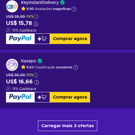
KeyInstantDelivery
9.90
Avaliações
magníficas
US$ 59,99
-74%
US$ 15,78
11
%
Cashback
Comprar agora
Kasepo
9.63
Classificação
excelente
US$ 59,99
-72%
US$ 16,66
11
%
Cashback
Comprar agora
Carregar mais 3 ofertas