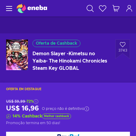
Oferta de Cashback
3743
Demon Slayer -Kimetsu no
Yaiba- The Hinokami Chronicles
Steam Key GLOBAL
OFERTA EM DESTAQUE
US$ 59,99
-72%
US$ 16,96
O preço não é definitivo
14
%
Cashback
Melhor cashback
Promoção termina
em 50 dias
!