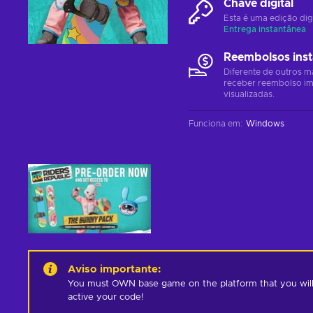
Chave digital
Esta é uma edição dig
Entrega instantânea
Reembolsos ins
Diferente de outros m
receber reembolso im
visualizadas.
Funciona em
:
Windows
Aviso importante
:
You must OWN base game on the platform that you will b
active your code!