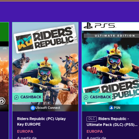
CASHBACK
CASHBACK
Ubisoft Connect
PSN
Riders Republic (PC) Uplay
Riders Republic -
DLC
Key EUROPE
Ultimate Pack (DLC) (PS5)
PSN Key EUROPE
EUROPA
EUROPA
A partir de
A partir de