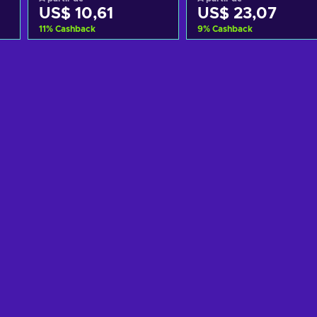
US$ 10,61
US$ 23,07
11
%
Cashback
9
%
Cashback
o
Adicionar ao carrinho
Adicionar ao carrinh
Ver ofertas
Ver ofertas