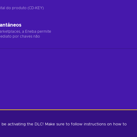
ital do produto (CD-KEY)
tantâneos
arketplaces, a Eneba permite
ediato por chaves não
e activating the DLC! Make sure to follow instructions on how to 