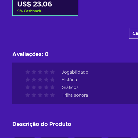
US$ 23,06
9
%
Cashback
Adicionar ao carrinho
Ca
Ver ofertas
Avaliações
:
0
Jogabilidade
História
Gráficos
Trilha sonora
Descrição do Produto