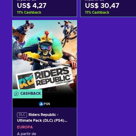
US$ 4,27
US$ 30,47
11
%
Cashback
11
%
Cashback
Adicionar ao carrinho
Adicionar ao carrinh
Ver ofertas
Ver ofertas
CASHBACK
PSN
Riders Republic -
DLC
Ultimate Pack (DLC) (PS4)
PSN Key EUROPE
EUROPA
A partir de