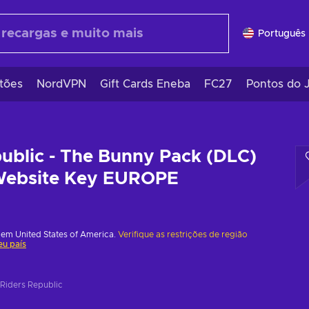
Português 
tões
NordVPN
Gift Cards Eneba
FC27
Pontos do 
ublic - The Bunny Pack (DLC)
 Website Key EUROPE
 em United States of America.
Verifique as restrições de região
eu país
Riders Republic