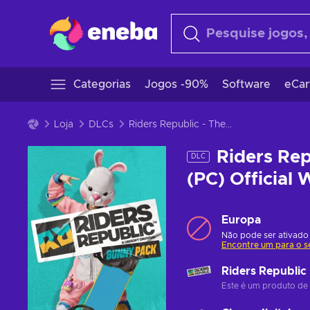
Categorias
Jogos -90%
Software
eCar
Loja
DLCs
Riders Republic - The Bunny Pack (DLC) (PC) Official Website Key EUROPE
Riders Rep
DLC
(PC) Official
Europa
Não pode ser ativado
Encontre um para o s
Riders Republic
Este é um produto de 