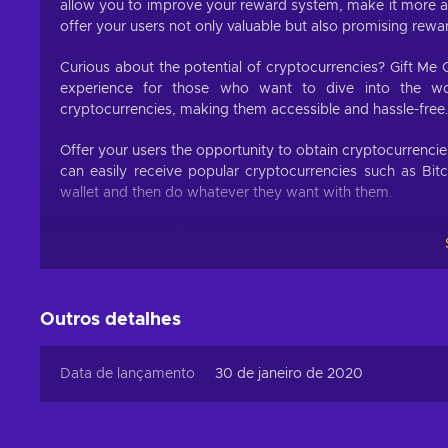
allow you to improve your reward system, make it more att
offer your users not only valuable but also promising rewa
Curious about the potential of cryptocurrencies? Gift Me 
experience for those who want to dive into the worl
cryptocurrencies, making them accessible and hassle-free
Offer your users the opportunity to obtain cryptocurrenci
can easily receive popular cryptocurrencies such as Bit
wallet and then do whatever they want with them.
How to redeem Gift Me Crypto (GMC)
When you have a voucher GMC, you need to go on :
https
1. Click on top right button on “redeem voucher”,
Outros detalhes
2. Enter the voucher code (32 digits),
3. Enter your email address,
Data de lançamento
30 de janeiro de 2020
4. Pick the desired crypto between 8 of the most popular 
5. Enter your wallet address and click on redeem,
6. You will have a summary of your transaction appearing a