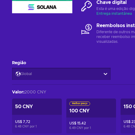
Chave digital
Esta é uma edição dig
Entrega instantânea
Reembolsos ins
Diferente de outros m
receber reembolso im
visualizadas.
Região
Global
Valor
:
2000 CNY
Melhor preço
50 CNY
150 
100 CNY
US$ 7,72
US$ 23
US$ 15,42
6.48 CNY por
1
6.48 C
6.49 CNY por
1