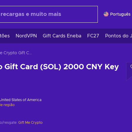
Português 
tões
NordVPN
Gift Cards Eneba
FC27
Pontos do 
Gift Me Crypto Gift Card (SOL) 2000 CNY Key GLOBAL
o Gift Card (SOL) 2000 CNY Key
United States of America
de região
ão/resgate:
Gift Me Crypto