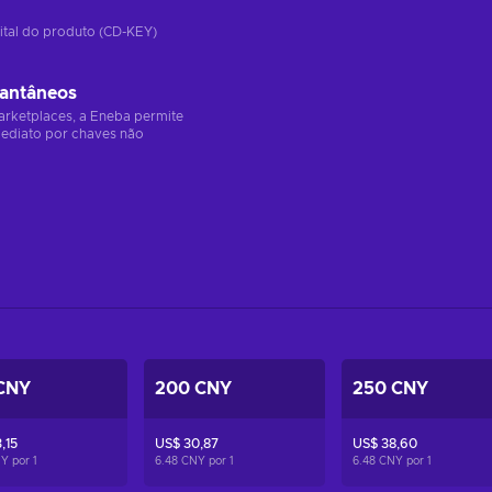
ital do produto (CD-KEY)
tantâneos
arketplaces, a Eneba permite
ediato por chaves não
CNY
200 CNY
250 CNY
,15
US$ 30,87
US$ 38,60
NY por
1
6.48 CNY por
1
6.48 CNY por
1