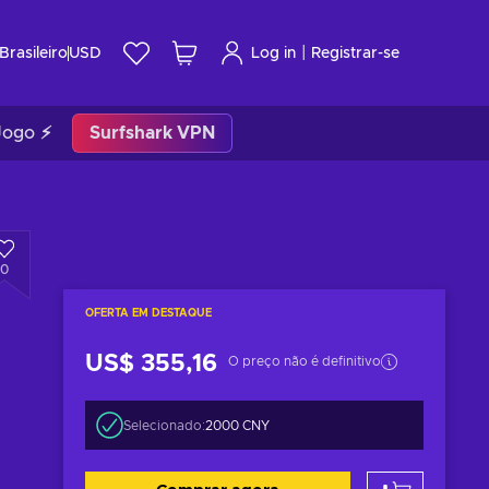
|
Brasileiro
USD
Log in
Registrar-se
Jogo ⚡
Surfshark VPN
0
OFERTA EM DESTAQUE
US$ 355,16
O preço não é definitivo
Selecionado:
2000 CNY