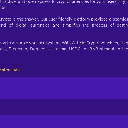
ractive, and open access to cryptocurrencies for your users. Try 
rds.
Crypto is the answer. Our user-friendly platform provides a seamle
d of digital currencies and simplifies the process of getti
.
es with a simple voucher system. With Gift Me Crypto vouchers, use
coin, Ethereum, Dogecoin, Litecoin, USDC, or BNB straight to the
Saber mais
://giftmecrypto.io/en
crypto,
nd your crypto will arrive soon in your wallet.