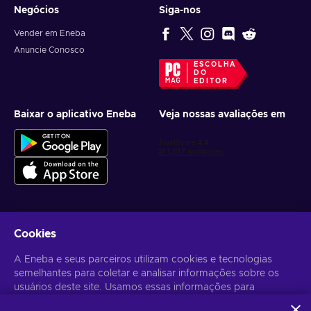
Negócios
Siga-nos
Vender em Eneba
Anuncie Conosco
ESCOLHA
DO
EDITOR
Baixar o aplicativo Eneba
Veja nossas avaliações em
Cookies
Receba ofertas personalizadas de jogos
A Eneba e seus parceiros utilizam cookies e tecnologias
Inscrever-se
semelhantes para coletar e analisar informações sobre os
usuários deste site. Usamos essas informações para
Você pode cancelar sua inscrição a qualquer momento. Acesse
Aviso
de Privacidade
para mais informações.
melhorar o conteúdo, a publicidade e outros serviços no site.