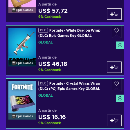
A partir de
US$ 57,72
Epic Games
9
%
Cashback
Fortnite - White Dragon Wrap
DLC
(DLC) Epic Games Key GLOBAL
GLOBAL
A partir de
US$ 46,18
Epic Games
9
%
Cashback
Fortnite - Crystal Wings Wrap
DLC
(DLC) (PC) Epic Games Key GLOBAL
GLOBAL
A partir de
US$ 16,16
Epic Games
9
%
Cashback