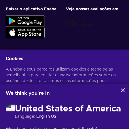
Baixar o aplicativo Eneba
Veja nossas avaliações em
Cookies
Receba ofertas personalizadas de jogos
A Eneba e seus parceiros utilizam cookies e tecnologias
Inscrever-se
semelhantes para coletar e analisar informações sobre os
usuários deste site. Usamos essas informações para
Você pode cancelar sua inscrição a qualquer momento. Acesse
Aviso
de Privacidade
para mais informações.
melhorar o conteúdo, a publicidade e outros serviços no site.
Seus dados pessoais também podem ser usados para a
We think you're in
personalização de anúncios.
Português Brasileiro
USD
Ao clicar em "Aceitar todos", você concorda com o uso
United States of America
dessas tecnologias pela Eneba e seus parceiros. Você pode
ajustar seu consentimento clicando em "Personalizar".
Language
:
English US
Para mais informações sobre como o Google utiliza seus
dados, consulte
Segurança e Privacidade do Google
Copyright © 2026 Eneba. Todos os direitos reservados.
JSC “Helis