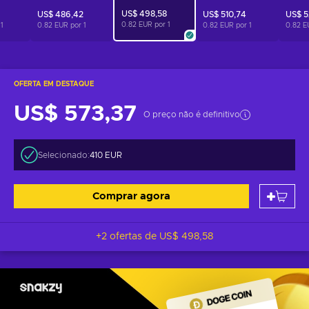
US$ 498,58
US$ 486,42
US$ 510,74
US$ 5
0.82 EUR por
1
r
1
0.82 EUR por
1
0.82 EUR por
1
0.82 E
OFERTA EM DESTAQUE
US$ 573,37
O preço não é definitivo
Selecionado:
410 EUR
Comprar agora
+2 ofertas de
US$ 498,58