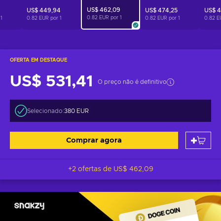
US$ 462,09
US$ 449,94
US$ 474,25
US$ 4
0.82 EUR por
1
r
1
0.82 EUR por
1
0.82 EUR por
1
0.82 E
OFERTA EM DESTAQUE
US$ 531,41
O preço não é definitivo
Selecionado:
380 EUR
Comprar agora
+2 ofertas de
US$ 462,09