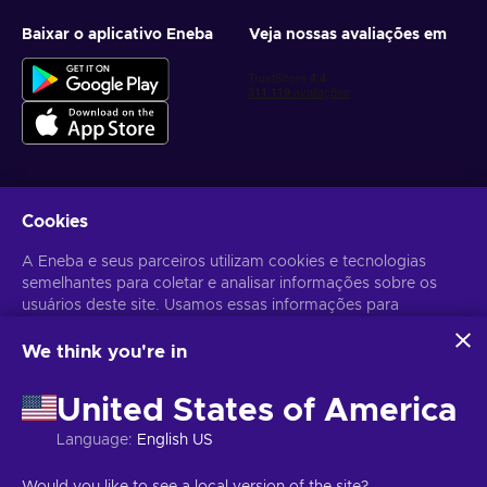
Baixar o aplicativo Eneba
Veja nossas avaliações em
Cookies
Receba ofertas personalizadas de jogos
A Eneba e seus parceiros utilizam cookies e tecnologias
Inscrever-se
semelhantes para coletar e analisar informações sobre os
usuários deste site. Usamos essas informações para
Você pode cancelar sua inscrição a qualquer momento. Acesse
Aviso
de Privacidade
para mais informações.
melhorar o conteúdo, a publicidade e outros serviços no site.
Seus dados pessoais também podem ser usados para a
We think you're in
personalização de anúncios.
Português Brasileiro
USD
Ao clicar em "Aceitar todos", você concorda com o uso
United States of America
dessas tecnologias pela Eneba e seus parceiros. Você pode
ajustar seu consentimento clicando em "Personalizar".
Language
:
English US
Para mais informações sobre como o Google utiliza seus
dados, consulte
Segurança e Privacidade do Google
Copyright © 2026 Eneba. Todos os direitos reservados.
JSC “Helis