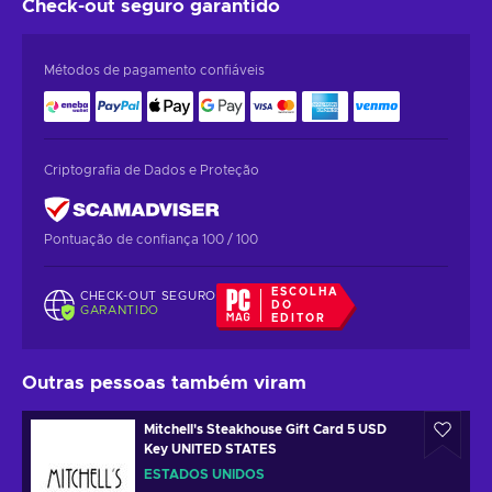
Check-out seguro
garantido
Métodos de pagamento confiáveis
Criptografia de Dados e Proteção
Pontuação de confiança 100 / 100
ESCOLHA
CHECK-OUT SEGURO
DO
GARANTIDO
EDITOR
Outras pessoas também viram
Mitchell's Steakhouse Gift Card 5 USD
Key UNITED STATES
ESTADOS UNIDOS