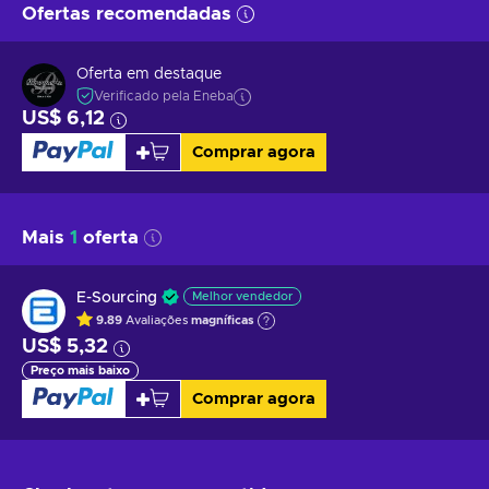
Ofertas recomendadas
Oferta em destaque
Verificado pela Eneba
US$ 6,12
Comprar agora
Mais
1
oferta
E-Sourcing
Melhor vendedor
9.89
Avaliações
magníficas
US$ 5,32
Preço mais baixo
Comprar agora