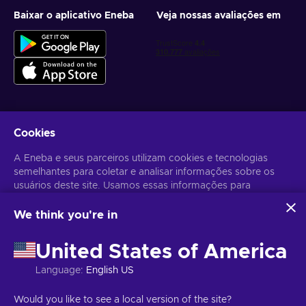
Baixar o aplicativo Eneba
Veja nossas avaliações em
Cookies
Receba ofertas personalizadas de jogos
A Eneba e seus parceiros utilizam cookies e tecnologias
Inscrever-se
semelhantes para coletar e analisar informações sobre os
usuários deste site. Usamos essas informações para
Você pode cancelar sua inscrição a qualquer momento. Acesse
Aviso
de Privacidade
para mais informações.
melhorar o conteúdo, a publicidade e outros serviços no site.
Seus dados pessoais também podem ser usados para a
We think you're in
personalização de anúncios.
Português Brasileiro
USD
Ao clicar em "Aceitar todos", você concorda com o uso
United States of America
dessas tecnologias pela Eneba e seus parceiros. Você pode
ajustar seu consentimento clicando em "Personalizar".
Language
:
English US
Para mais informações sobre como o Google utiliza seus
dados, consulte
Segurança e Privacidade do Google
Copyright © 2026 Eneba. Todos os direitos reservados.
JSC “Helis
Would you like to see a local version of the site?