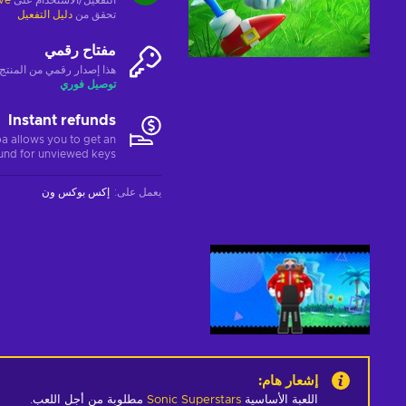
التفعيل/الاستخدام على
ve
تحقق من
دليل التفعيل
مفتاح رقمي
هذا إصدار رقمي من المنتج (CD-KEY
توصيل فوري
Instant refunds
a allows you to get an
fund for unviewed keys.
يعمل على
:
إكس بوكس ون
إشعار هام
:
اللعبة الأساسية
Sonic Superstars
مطلوبة من أجل اللعب.