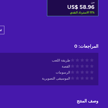
من
US$ 58.96
%
11
الاسترداد النقدي
أضف إلى سلة التسوق
ت
View offers
المراجعات
:
0
طريقة اللعب
القصة
الرسومات
الموسيقى التصويرية
وصف المنتج