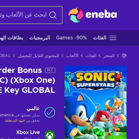
الفئات
Games -90%
البرمجيات
بطاقات الهدا
المتجر
الفئات
الألعاب
المحتوى القابل للتحميل
Order Bonus
DLC
C) (Xbox One)
E Key GLOBAL
عالمي
يمكن تفعيلها في
 America
تحقق من
قيود المنطقة
Xbox Live