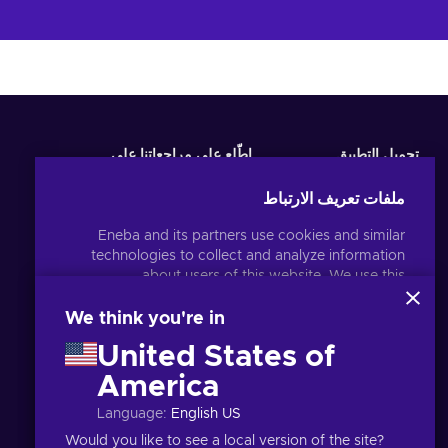
تحميل التطبيق
اطّلع على مراجعاتنا على
ملفات تعريف الارتباط
Eneba and its partners use cookies and similar
technologies to collect and analyze information
about users of this website. We use this
information to enhance content, advertising, and
other services on the site. Your personal data may
We think you're in
also be used for ads personalization.
United States of
By clicking 'Accept all', you consent to the use of
these technologies by Eneba and its partners. You
America
العربية
USD
can adjust your consent by clicking 'Customize'.
Language
:
English US
For more information on how Google uses your
.
data, see
Google Business Safety & Privacy
Would you like to see a local version of the site?