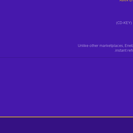
Xbox Li
)
Unlike other marketplaces, Eneb
instant re