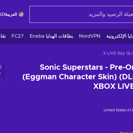
العربية
SD
يا الإلكترونية
NordVPN
بطاقات الهدايا Eneba
FC27
نقا
Sonic Superstars - Pre-Order Bonus (Eggman Character Skin) (DLC) (Xbox One) XBOX LIVE Key GLOBAL
Sonic Superstars - Pre-
0
(Eggman Character Skin) (DL
XBOX LIV
United States of