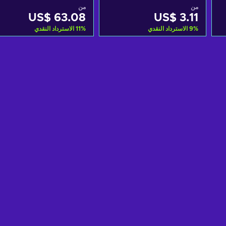
PSN Key EUROPE
من
من
US$ 63.08
US$ 3.11
%
9
الاسترداد النقدي
%
11
الاسترداد النقدي
أضف إلى سلة التسوق
أضف إلى سلة التسوق
View offers
View offers