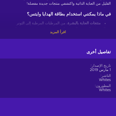
القليل من العناية الذاتية واكتشفي منتجات جديدة مفضلة!
في ماذا يمكنني استخدام بطاقة الهدايا وايتس؟
منتجات العناية بالبشرة.
من المرطبات المرطبة إلى التونر
المنعش والسيروم المغذي، اشتري مجموعة متنوعة من منتجات
اقرأ المزيد
العناية بالبشرة التي تساعدك في الحفاظ على صحة بشرتك
وإشراقها وشبابها;
المكياج.
سواءً كنتِ تبحثين عن لون أحمر شفاه جديد وجريء، أو
تفاصيل أخرى
كريم أساس طبيعي المظهر، أو لوحة ظلال عيون عصرية، ستساعدك
مجموعة كبيرة من منتجات المكياج على الحصول على المظهر
المثالي;
تاريخ الإصدار
منتجات العناية بالشعر.
يمكنك شراء الكثير من منتجات العناية
1 مارس 2019
بالشعر التي تساعدك في الحفاظ على مظهر شعرك صحيًا ولامعًا
الناشر
Whites
وأنيقًا، بدءًا من الشامبو المكثف إلى البلسم الذي يحارب التجعد
وأدوات التصفيف مثل مكواة الشعر ومكواة الشعر;
المطورون
Whites
العطور.
اشترِ العطور الفاخرة والكولونيا وبخاخات الجسم الفاخرة
للرجال والنساء. مع وجود العديد من الروائح المختلفة للاختيار من
بينها، من المؤكد أنك ستجد العطر الذي يناسبك!
منتجات الاستحمام والجسم.
انغمس في بعض العناية الذاتية مع
مجموعة من منتجات الاستحمام والجسم مثل جل الاستحمام