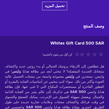
تحميل المزيد
وصف المنتج
Whites Gift Card 500 SAR
كن أوّل من يقوم بالتقييم!
هل تتطلعين إلى الارتقاء بروتينك الجمالي أو بدء روتين جديد واكتشاف
منتجاتك الجديدة المفضلة؟ لا تبحثي أبعد من بطاقة هدايا
وايتس
! في
وايتس، ستجدين في
وايتس
مجموعة واسعة من منتجات التجميل عالية
الجودة وأكثر من ذلك. سواء كنتِ تبحثين عن أساسيات العناية بالبشرة أو
العطور الفاخرة أو مستحضرات المكياج التي لا غنى عنها، فإن بطاقة
هدايا وايتس
500 SAR
هي تذكرتك إلى عالم مثير من العناية الذاتية
والجمال. وبفضل سهولة التسوق عبر الإنترنت، يمكنك التصفح والتسوق
في وقت فراغك واكتشاف منتجات وعلامات تجارية جديدة على طول
الطريق. اشتري مفتاح بطاقة هدايا وايتس
500 SAR
وانغمسي في