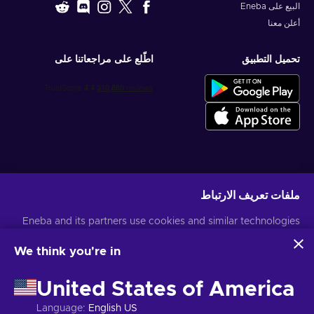
البيع على Eneba
أعلن معنا
تحميل التطبيق
اطّلع على مراجعاتنا على
احصل على عروض الألعاب المخصصة
ملفات تعريف الارتباط
اشتراك
Eneba and its partners use cookies and similar technologies
يمكنك إلغاء الاشتراك في أي وقت. قم بزيارة
إشعار الخصوصية
لمزيد من المعلومات
to collect and analyze information about users of this
website. We use this information to enhance content,
We think you're in
advertising, and other services on the site. Your personal data
العربية
USD
may also be used for ads personalization.
United States of America
By clicking 'Accept all', you consent to the use of these
technologies by Eneba and its partners. You can adjust your
Language
:
English US