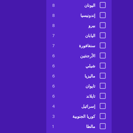
اليونان
8
إندونيسيا
8
بيرو
8
اليابان
7
سنغافورة
7
الأرجنتين
6
شيلي
6
ماليزيا
6
تايوان
6
تايلاند
6
إسرائيل
4
كوريا الجنوبية
3
مالطا
1