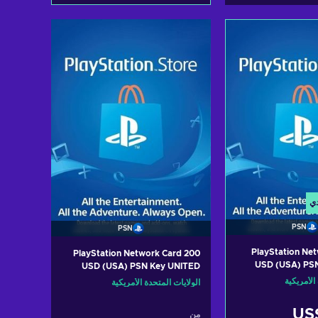
أضف إلى سلة التسوق
 سلة التسوق
View offers
View of
دي
PSN
PSN
PlayStation Ne
PlayStation Network Card 200
USD (USA) PS
USD (USA) PSN Key UNITED
STATES
الأمريكية
الولايات المتحدة الأمريكية
US
من