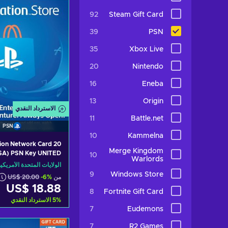
92
Steam Gift Card
39
PSN
35
Xbox Live
20
Nintendo
16
Eneba
13
Origin
الاسترداد النقدي
11
Battle.net
PSN
10
Kammelna
ion Network Card 20
Merge Kingdom
SA) PSN Key UNITED
10
Warlords
STATES
الولايات المتحدة الأمريكي
9
Windows Store
من
-6%
US$ 20.00
US$ 18.88
8
Fortnite Gift Card
%
5
الاسترداد النقدي
7
Eudemons
أضف إلى سلة ا
7
R2 Games