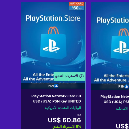
 سلة التسوق
أضف إلى سلة التسوق
View offers
View of
الاسترداد النقدي
PSN
PSN
PlayStation Network Card 60
PlayStation Net
USD (USA) PSN Key UNITED
USD (USA) PS
STATES
الولايات المتحدة الأمريكية
الأمريكية
من
US$ 60.86
US$
%
5
الاسترداد النقدي