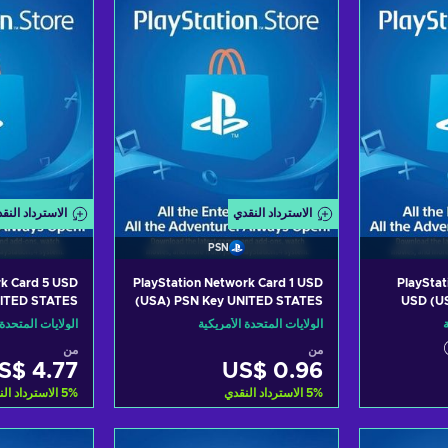
الاسترداد النقدي
الاسترداد النق
PSN
rk Card 5 USD
PlayStation Network Card 1 USD
PlayStat
NITED STATES
(USA) PSN Key UNITED STATES
USD (U
ة
الولايات المتحدة الأمريكية
الولايات المتحدة 
من
من
S$ 4.77
US$ 0.96
%
5
الاسترداد النقدي
%
5
الاسترداد ال
لتسوق
أضف إلى سلة التسوق
أضف إلى