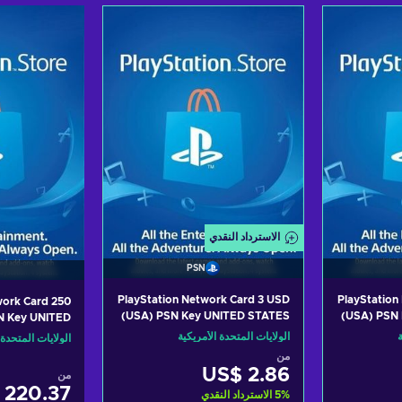
لتسوق
أضف إلى سلة التسوق
أضف إلى
fers
View offers
Vi
الاسترداد النقدي
PSN
PlayStation Network Card 3 USD
PlayStation
work Card 250
(USA) PSN Key UNITED STATES
(USA) PSN
N Key UNITED
STATES
ة
الولايات المتحدة الأمريكية
الولايات المتحدة 
من
US$ 2.86
من
 220.37
%
5
الاسترداد النقدي