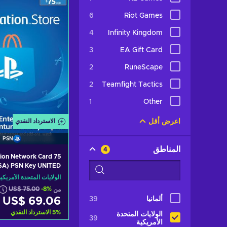
ew offers
6
Riot Games
4
Infinity Kingdom
3
EA Gift Card
2
RuneScape
2
Teamfight Tactics
1
Other
الاسترداد النقدي
اعرض أقل
PSN
المناطق
4
tion Network Card 75
SA) PSN Key UNITED
STATES
الولايات المتحدة الأمريكي
من
-8%
US$ 75.00
ألمانيا
39
US$ 69.06
%
5
الاسترداد النقدي
الولايات المتحدة
39
الأمريكية