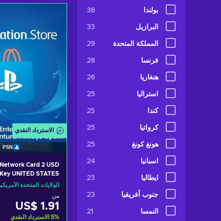
أضف إلى سلة ا
بولندا
36
ew offers
البرازيل
33
المملكة المتحدة
29
فرنسا
28
هنغاريا
26
استراليا
25
كندا
25
كرواتيا
25
الاسترداد النقدي
هونغ كونغ
25
PSN
اسبانيا
24
 Network Card 2 USD
 Key UNITED STATES
ايطاليا
23
الولايات المتحدة الأمريكي
جنوب أفريقيا
23
من
US$ 1.91
النمسا
21
%
5
الاسترداد النقدي