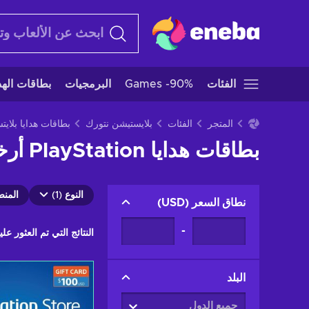
الفئات
Games -90%
البرمجيات
بطاقات الهدا
المتجر
الفئات
بلايستيشن نتورك
بطاقات هدايا PlayStation أرخص | شراء أكواد بطاقات هدايا PSN
النوع (1)
المنصا
نطاق السعر
(
USD
)
-
النتائج التي تم العثور عليه
البلد
جميع الدول