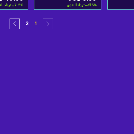
%
5
الاسترداد النقدي
%
5
الاسترداد ال
لتسوق
أضف إلى سلة التسوق
أضف إلى
2
1
fers
View offers
Vi