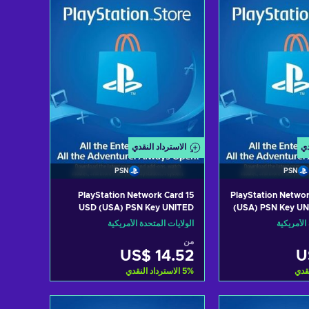
دي
الاسترداد النقدي
PSN
PSN
PlayStation Network Card 15
PlayStation Netwo
USD (USA) PSN Key UNITED
(USA) PSN Key U
STATES
الأمريكية
الولايات المتحدة الأمريكية
من
US$ 14.52
U
نقدي
%
5
الاسترداد النقدي
 سلة التسوق
أضف إلى سلة التسوق