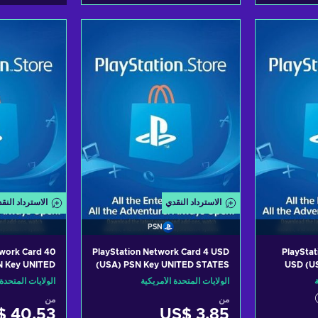
لتسوق
أضف إلى سلة التسوق
أضف إلى
View offers
Vi
fers
الاسترداد النقدي
الاسترداد النق
PSN
twork Card 40
PlayStation Network Card 4 USD
PlayStat
N Key UNITED
(USA) PSN Key UNITED STATES
USD (U
STATES
ة
الولايات المتحدة الأمريكية
الولايات المتحدة 
من
من
$ 40.53
US$ 3.85