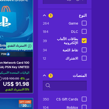
النوع
1
264
Game
184
DLC
بطاقات الألعاب
39
الإلكترونية
الاسترداد النقدي
نقاط اللعبة
34
PSN
الاشتراك
12
on Network Card 100
SA) PSN Key UNITED
STATES
الولايات المتحدة الأمريكي
المنصات
1
من
-8%
US$ 100.00
US$ 91.98
%
5
الاسترداد النقدي
350
CS Gift Cards
أضف إلى سلة ا
104
Roblox
ew offers