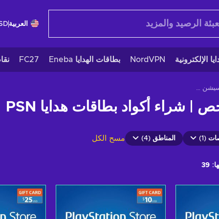
العربية
SD
يا الإلكترونية
NordVPN
بطاقات الهدايا Eneba
FC27
نقا
بطاقات هدايا بلايتسيشن نتورك
مسح الكل
ت (1)
المناطق (4)
ا:
39