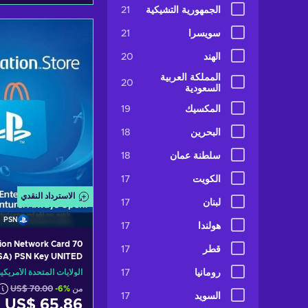
الجمهورية التشيكية
21
أضف إلى سلة ا
سويسرا
21
ew offers
الهند
20
المملكة العربية
20
السعودية
المكسيك
19
البحرين
18
سلطنة عمان
18
الكويت
17
الاسترداد النقدي
لبنان
17
PSN
هولندا
17
ion Network Card 70
قطر
17
SA) PSN Key UNITED
STATES
الولايات المتحدة الأمريكي
رومانيا
17
من
-6%
US$ 70.00
السويد
17
US$ 65.86