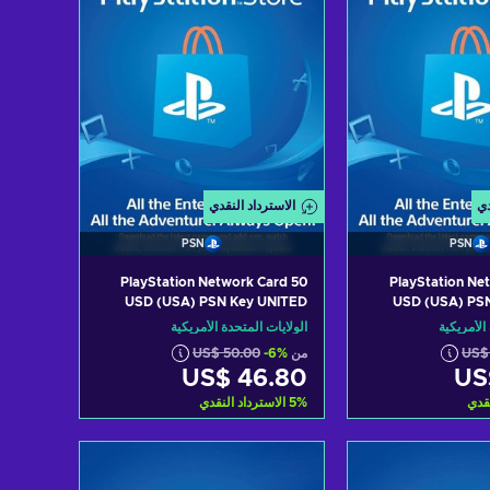
دي
الاسترداد النقدي
PSN
PSN
PlayStation Network Card 50
PlayStation Ne
USD (USA) PSN Key UNITED
USD (USA) PS
STATES
الأمريكية
الولايات المتحدة الأمريكية
US$
من
-6%
US$ 50.00
US$ 46.80
US
نقدي
%
5
الاسترداد النقدي
 سلة التسوق
أضف إلى سلة التسوق
View offers
View of