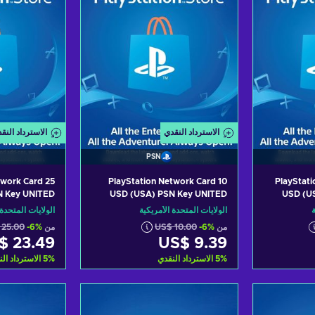
الاسترداد النقدي
الاسترداد النق
PSN
twork Card 25
PlayStation Network Card 10
PlayStati
N Key UNITED
USD (USA) PSN Key UNITED
USD (U
STATES
STATES
ة
الولايات المتحدة الأمريكية
الولايات المتحدة 
من
-6%
US$ 10.00
من
-6%
 25.00
$ 23.49
US$ 9.39
%
5
الاسترداد النقدي
%
5
الاسترداد ال
لتسوق
أضف إلى سلة التسوق
أضف إلى
fers
View offers
Vi