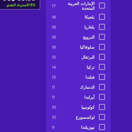
الإمارات العربية
%
5
الاسترداد النقدي
17
المتحدة
أضف إلى سلة ا
بلجيكا
16
بلغاريا
16
ew offers
النرويج
16
سلوفاكيا
16
البرتغال
15
تركيا
14
فنلندا
13
الدنمارك
11
أيرلندا
11
كولومبيا
10
لوكسمبورغ
10
نيوزيلندا
9