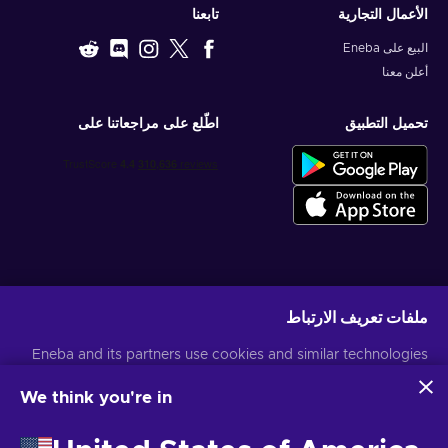
تابعنا
الأعمال التجارية
البيع على Eneba
أعلن معنا
اطّلع على مراجعاتنا على
تحميل التطبيق
احصل على عروض الألعاب المخصصة
ملفات تعريف الارتباط
اشتراك
Eneba and its partners use cookies and similar technologies
لمزيد من المعلومات
إشعار الخصوصية
يمكنك إلغاء الاشتراك في أي وقت. قم بزيارة
to collect and analyze information about users of this
website. We use this information to enhance content,
We think you're in
advertising, and other services on the site. Your personal data
USD
العربية
may also be used for ads personalization.