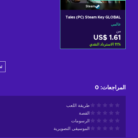
Steam
Tales (PC) Steam Key GLOBAL
عالمي
من
US$ 1.61
%
11
الاسترداد النقدي
أضف إلى سلة التسوق
ت
View offers
المراجعات
:
0
طريقة اللعب
القصة
الرسومات
الموسيقى التصويرية