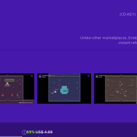
)
Unlike other marketplaces, Eneb
instant re
-69%
US$ 4.99