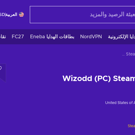
العربية
SD
يا الإلكترونية
NordVPN
بطاقات الهدايا Eneba
FC27
نقا
Wizodd (PC) Steam Key GLOBAL
Wizodd (PC) Stea
United States of
Ste