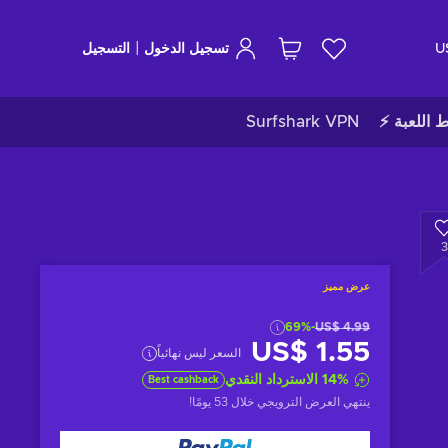
|
U
تسجيل الدخول
التسجيل
ط اللعبة ⚡
Surfshark VPN
3
عرض مميز
-69%
US$ 4.99
US$ 1.55
السعر ليس نهائياً
%
14
الاسترداد النقدي
Best cashback
ينتهي العرض الترويجي
خلال 53 يومًا
!