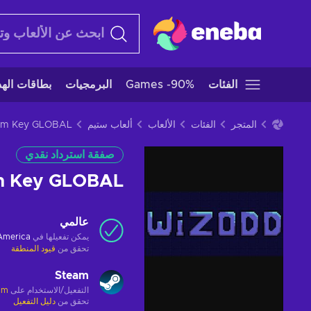
الفئات
Games -90%
البرمجيات
بطاقات الهدا
المتجر
الفئات
الألعاب
ألعاب ستيم
صفقة استرداد نقدي
m Key GLOBAL
عالمي
يمكن تفعيلها في
 America
تحقق من
قيود المنطقة
Steam
التفعيل/الاستخدام على
am
تحقق من
دليل التفعيل