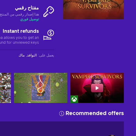
مفتاح رقمي
هذا إصدار رقمي من المنتج (CD-KEY
توصيل فوري
Instant refunds
a allows you to get an
fund for unviewed keys.
يعمل على
:
النوافذ
ماك
Recommended offers