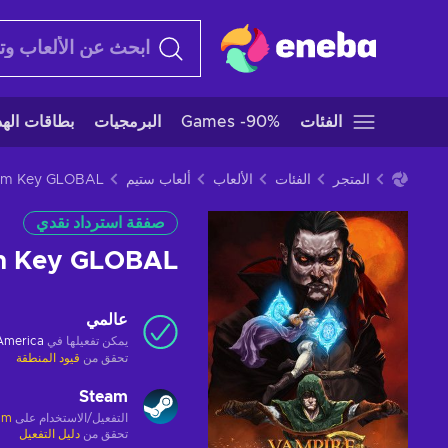
الفئات
Games -90%
البرمجيات
بطاقات الهدا
المتجر
الفئات
الألعاب
ألعاب ستيم
صفقة استرداد نقدي
am Key GLOBAL
عالمي
يمكن تفعيلها في
 America
تحقق من
قيود المنطقة
Steam
التفعيل/الاستخدام على
am
تحقق من
دليل التفعيل