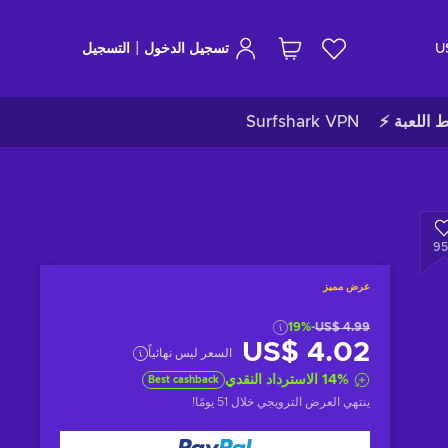
|
U
تسجيل الدخول
التسجيل
ط اللعبة ⚡
Surfshark VPN
95
عرض مميز
-19%
US$ 4.99
US$ 4.02
السعر ليس نهائياً
%
14
الاسترداد النقدي
Best cashback
ينتهي العرض الترويجي
خلال 51 يومًا
!