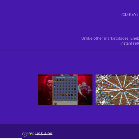
)
Unlike other marketplaces, Eneb
instant re
-19%
US$ 4.99