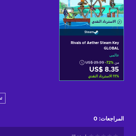
الاسترداد النقدي
Steam
Rivals of Aether Steam Key
GLOBAL
عالمي
من
-72%
US$ 29.99
US$ 8.35
%
11
الاسترداد النقدي
أضف إلى سلة التسوق
ت
View offers
المراجعات
:
0