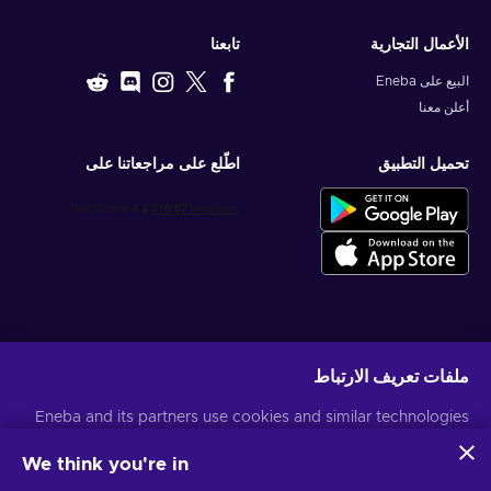
الأعمال التجارية
تابعنا
البيع على Eneba
أعلن معنا
تحميل التطبيق
اطّلع على مراجعاتنا على
احصل على عروض الألعاب المخصصة
ملفات تعريف الارتباط
اشتراك
Eneba and its partners use cookies and similar technologies
يمكنك إلغاء الاشتراك في أي وقت. قم بزيارة
إشعار الخصوصية
لمزيد من المعلومات
to collect and analyze information about users of this
website. We use this information to enhance content,
We think you're in
advertising, and other services on the site. Your personal data