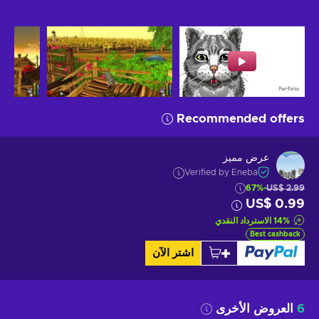
Recommended offers
عرض مميز
Verified by Eneba
-67%
US$ 2.99
US$ 0.99
%
14
الاسترداد النقدي
Best cashback
اشتر الآن
6
العروض الأخرى