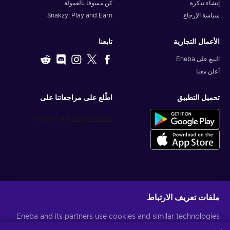
إنشاء تذكرة
كن مسوقا بالعمولة
سياسة الإرجاع
Snakzy: Play and Earn
الأعمال التجارية
تابعنا
البيع على Eneba
أعلن معنا
تحميل التطبيق
اطّلع على مراجعاتنا على
احصل على عروض الألعاب المخصصة
ملفات تعريف الارتباط
اشتراك
Eneba and its partners use cookies and similar technologies
يمكنك إلغاء الاشتراك في أي وقت. قم بزيارة
إشعار الخصوصية
لمزيد من المعلومات
to collect and analyze information about users of this