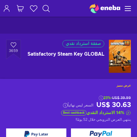
صفقة استرداد نقدي
3659
Satisfactory Steam Key GLOBAL
عرض مميز
-23%
US$ 39.99
US$ 30.63
السعر ليس نهائياً
%
14
الاسترداد النقدي
Best cashback
ينتهي العرض الترويجي
خلال 52 يومًا
!