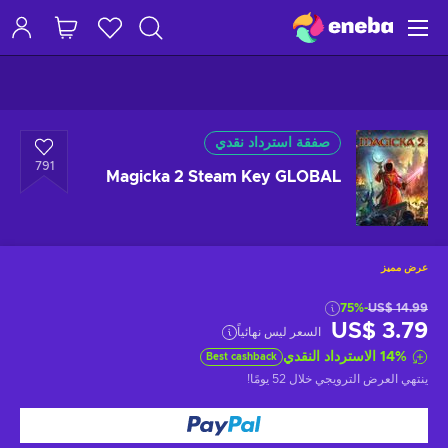
صفقة استرداد نقدي
791
Magicka 2 Steam Key GLOBAL
عرض مميز
-75%
US$ 14.99
US$ 3.79
السعر ليس نهائياً
%
14
الاسترداد النقدي
Best cashback
ينتهي العرض الترويجي
خلال 52 يومًا
!