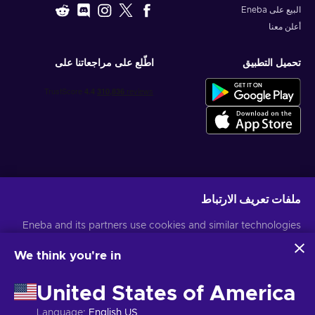
البيع على Eneba
أعلن معنا
تحميل التطبيق
اطّلع على مراجعاتنا على
احصل على عروض الألعاب المخصصة
ملفات تعريف الارتباط
اشتراك
Eneba and its partners use cookies and similar technologies
يمكنك إلغاء الاشتراك في أي وقت. قم بزيارة
إشعار الخصوصية
لمزيد من المعلومات
to collect and analyze information about users of this
website. We use this information to enhance content,
We think you're in
advertising, and other services on the site. Your personal data
العربية
USD
may also be used for ads personalization.
United States of America
By clicking 'Accept all', you consent to the use of these
technologies by Eneba and its partners. You can adjust your
Language
:
English US