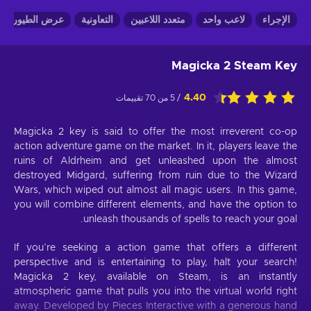
الإجراء
لاعب واحد
متعدد اللاعبين
التعاونية
عرض الطيور
Magicka 2 Steam Key
4.40
/ 5 من 70 تقييمات
Magicka 2 key is said to offer the most irreverent co-op
action adventure game on the market. In it, players leave the
ruins of Aldrheim and get unleashed upon the almost
destroyed Midgard, suffering from ruin due to the Wizard
Wars, which wiped out almost all magic users. In this game,
you will combine different elements, and have the option to
unleash thousands of spells to reach your goal.
If you’re seeking a action game that offers a different
perspective and is entertaining to play, halt your search!
Magicka 2 key, available on Steam, is an instantly
atmospheric game that pulls you into the virtual world right
away. Developed by Pieces Interactive with a generous hand