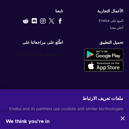
الأعمال التجارية
تابعنا
البيع على Eneba
أعلن معنا
تحميل التطبيق
اطّلع على مراجعاتنا على
احصل على عروض الألعاب المخصصة
ملفات تعريف الارتباط
اشتراك
Eneba and its partners use cookies and similar technologies
يمكنك إلغاء الاشتراك في أي وقت. قم بزيارة
إشعار الخصوصية
لمزيد من المعلومات
to collect and analyze information about users of this
website. We use this information to enhance content,
We think you're in
advertising, and other services on the site. Your personal data