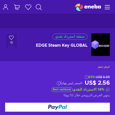
صفقة استرداد نقدي
18
EDGE Steam Key GLOBAL
عرض مميز
-63%
US$ 6.99
US$ 2.56
السعر ليس نهائياً
%
14
الاسترداد النقدي
Best cashback
ينتهي العرض الترويجي
خلال 52 يومًا
!