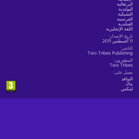
البرتغالية
البولندية
التشيكية
الفرنسية
الفنلندية
اللغة الإنجليزية
تاريخ الإصدار
11 أغسطس 2011
الناشر
Two Tribes Publishing
المطورون
Two Tribes
يعمل على
النوافذ
ماك
لينكس