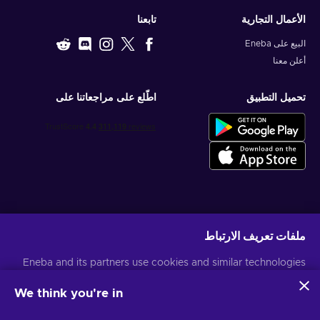
الأعمال التجارية
تابعنا
البيع على Eneba
أعلن معنا
تحميل التطبيق
اطّلع على مراجعاتنا على
احصل على عروض الألعاب المخصصة
ملفات تعريف الارتباط
اشتراك
Eneba and its partners use cookies and similar technologies
يمكنك إلغاء الاشتراك في أي وقت. قم بزيارة
إشعار الخصوصية
لمزيد من المعلومات
to collect and analyze information about users of this
website. We use this information to enhance content,
We think you're in
advertising, and other services on the site. Your personal data
العربية
USD