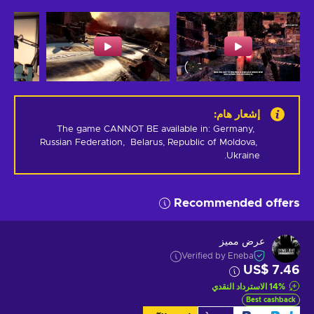
إشعار هام
:
The game CANNOT BE available in: Germany,  
Russian Federation,  Belarus, Republic of Moldova, 
Ukraine.
Recommended offers
عرض مميز
Verified by Eneba
US$ 7.46
%
14
الاسترداد النقدي
Best cashback