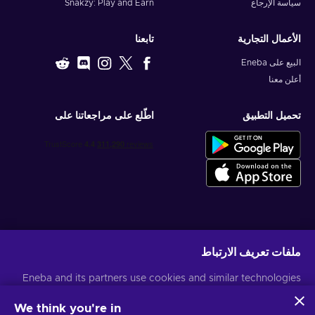
سياسة الإرجاع
Snakzy: Play and Earn
الأعمال التجارية
تابعنا
البيع على Eneba
أعلن معنا
تحميل التطبيق
اطّلع على مراجعاتنا على
احصل على عروض الألعاب المخصصة
ملفات تعريف الارتباط
اشتراك
Eneba and its partners use cookies and similar technologies
يمكنك إلغاء الاشتراك في أي وقت. قم بزيارة
إشعار الخصوصية
لمزيد من المعلومات
to collect and analyze information about users of this
website. We use this information to enhance content,
We think you're in