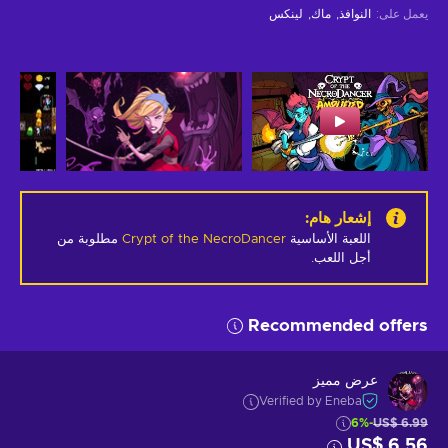
يعمل على
:
النوافذ
ماك
لينكس
إشعار هام
:
اللعبة الأساسية
Crypt of the NecroDancer
مطلوبة من
أجل اللعب.
Recommended offers
عرض مميز
Verified by Eneba
-6%
US$ 6.99
US$ 6.56