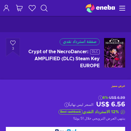
صفقة استرداد نقدي
3
Crypt of the NecroDancer:
DLC
AMPLIFIED (DLC) Steam Key
EUROPE
عرض مميز
-6%
US$ 6.99
US$ 6.56
السعر ليس نهائياً
%
12
الاسترداد النقدي
Best cashback
ينتهي العرض الترويجي
خلال 51 يومًا
!