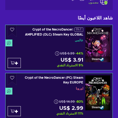
مضمون
شاهد اللاعبون أيضًا
Crypt of the NecroDancer:
DLC
AMPLIFIED (DLC) Steam Key GLOBAL
عالمي
US$ 6.99
-44%
US$ 3.91
Steam
%
9
الاسترداد النقدي
Crypt of the NecroDancer (PC) Steam
Key EUROPE
أوروبا
US$ 14.99
-80%
US$ 2.99
Steam
%
11
الاسترداد النقدي