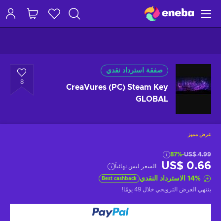
صفقة استرداد نقدي
8
CreaVures (PC) Steam Key
GLOBAL
عرض مميز
-87%
US$ 4.99
US$ 0.66
السعر ليس نهائياً
%
14
الاسترداد النقدي
Best cashback
ينتهي العرض الترويجي
خلال 49 يومًا
!