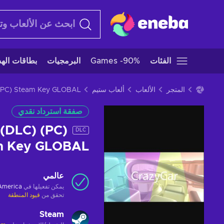
الفئات
Games -90%
البرمجيات
بطاقات الهدا
المتجر
الألعاب
ألعاب ستيم
(PC) Steam Key GLOBAL
صفقة استرداد نقدي
 (DLC) (PC)
DLC
m Key GLOBAL
عالمي
يمكن تفعيلها في
 America
تحقق من
قيود المنطقة
Steam