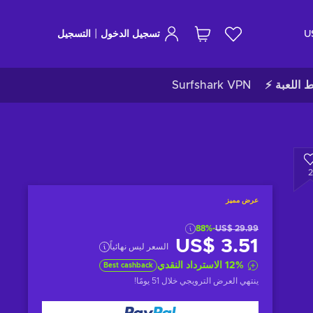
|
U
تسجيل الدخول
التسجيل
ط اللعبة ⚡
Surfshark VPN
2
عرض مميز
-88%
US$ 29.99
US$ 3.51
السعر ليس نهائياً
%
12
الاسترداد النقدي
Best cashback
ينتهي العرض الترويجي
خلال 51 يومًا
!