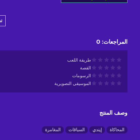
أضف إلى سلة التسوق
ت
View offers
المراجعات
:
0
طريقة اللعب
القصة
الرسومات
الموسيقى التصويرية
وصف المنتج
المحاكاة
إيندي
السباقات
المغامرة