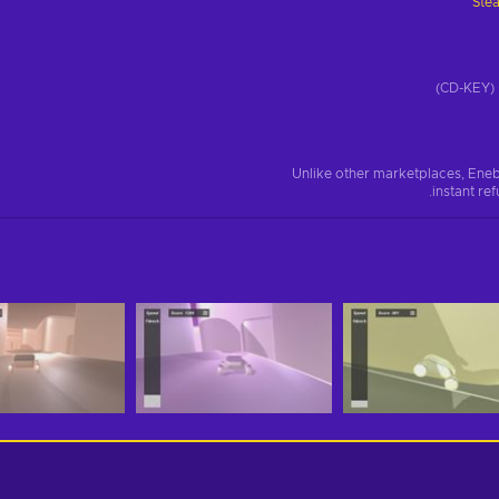
Ste
)
Unlike other marketplaces, Eneb
instant re