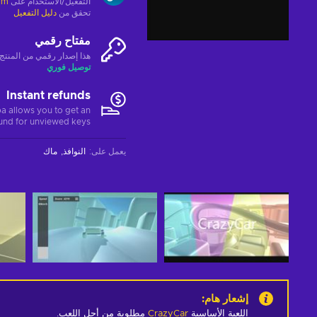
التفعيل/الاستخدام على
am
تحقق من
دليل التفعيل
مفتاح رقمي
هذا إصدار رقمي من المنتج (CD-KEY
توصيل فوري
Instant refunds
a allows you to get an
fund for unviewed keys.
يعمل على
:
النوافذ
ماك
إشعار هام
:
اللعبة الأساسية
CrazyCar
مطلوبة من أجل اللعب.