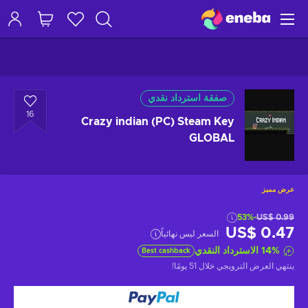
صفقة استرداد نقدي
16
Crazy indian (PC) Steam Key
GLOBAL
عرض مميز
-53%
US$ 0.99
US$ 0.47
السعر ليس نهائياً
%
14
الاسترداد النقدي
Best cashback
ينتهي العرض الترويجي
خلال 51 يومًا
!