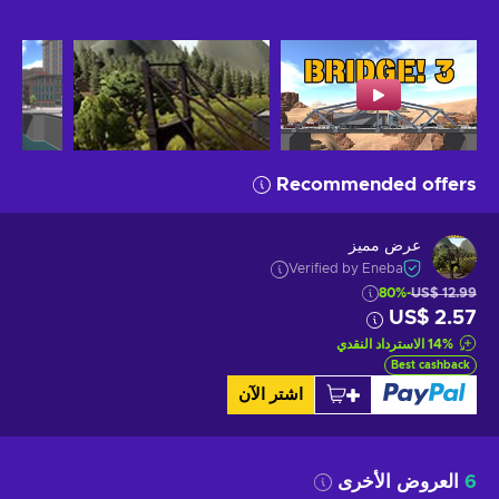
Recommended offers
عرض مميز
Verified by Eneba
-80%
US$ 12.99
US$ 2.57
%
14
الاسترداد النقدي
Best cashback
اشتر الآن
6
العروض الأخرى