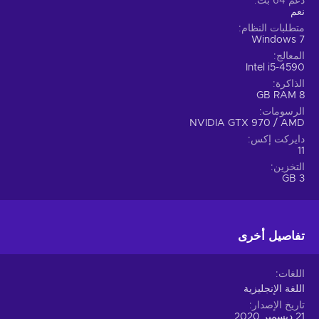
دعم 64 بت
نعم
متطلبات النظام
Windows 7
المعالج
Intel i5-4590
الذاكرة
8 GB RAM
الرسومات
NVIDIA GTX 970 / AMD
دايركت إكس
11
التخزين
3 GB
تفاصيل أخرى
اللغات
اللغة الإنجليزية
تاريخ الإصدار
21 ديسمبر 2020