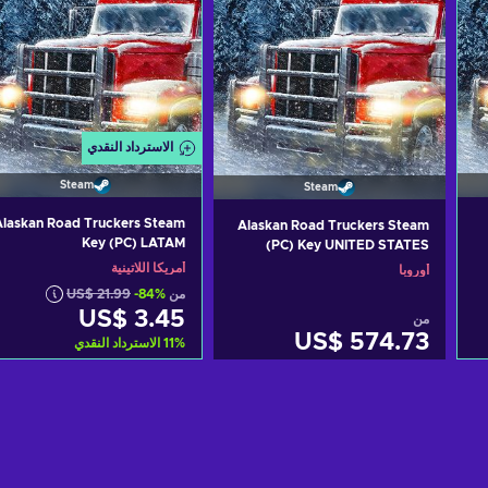
الاسترداد النقدي
Steam
Steam
Alaskan Road Truckers Steam
Alaskan Road Truckers Steam
Key (PC) LATAM
(PC) Key UNITED STATES
أمريكا اللاتينية
أوروبا
من
-84%
US$ 21.99
US$ 3.45
من
US$ 574.73
%
11
الاسترداد النقدي
أضف إلى سلة التسوق
أضف إلى سلة التسوق
View offers
View offers