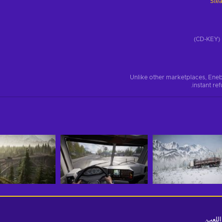
Ste
)
Unlike other marketplaces, Eneb
instant re
للعب.