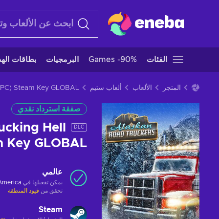
الفئات
Games -90%
البرمجيات
بطاقات الهدا
المتجر
الألعاب
ألعاب ستيم
 (PC) Steam Key GLOBAL
صفقة استرداد نقدي
ucking Hell
DLC
am Key GLOBAL
عالمي
يمكن تفعيلها في
 America
تحقق من
قيود المنطقة
Steam