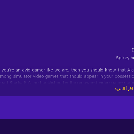
D
Spikey h
f you’re an avid gamer like we are, then you should know that Al
mong simulator video games that should appear in your possession
oad Studio S.A. and published by the renowned video game com
اقرأ المزيد
023-10-18, the game delivers gripping gameplay that immerses yo
ntil you turn off the game, leaving the sense of wonder to ling
ot everyone wants to be a superhero and fight against villains. 
opied from real life. Alaskan Road Truckers Steam key doesn’t hav