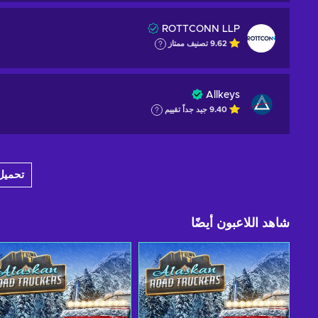
ROTTCONN LLP
9.62
تصنيف ممتاز
Allkeys
9.40
جيد جداً
تقييم
تحميل 6 عرضا إض
شاهد اللاعبون أيضًا