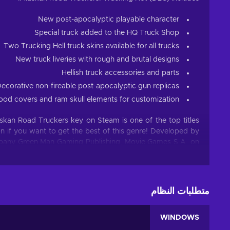
New post-apocalyptic playable character
Special truck added to the HQ Truck Shop
Two Trucking Hell truck skins available for all trucks
New truck liveries with rough and brutal designs
Hellish truck accessories and parts
ecorative non-fireable post-apocalyptic gun replicas
ood covers and ram skull elements for customization
askan Road Truckers key on Steam is one of the top titles
 if you want to get the best of this genre! Developed by
pany Green Man Gaming Publishing, Movie Games S.A. on
u from the very first moment and keeps you on your toes
er about. Buy Alaskan Road Truckers Steam key, save your
funds with a cheaper price, and dive into a brilliant game!
متطلبات النظام
Simulator genre
Simulator games are for those who enjoy slow-paced events
WINDOWS
e a complex narrative or strict objectives that’ll define