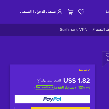
|
U
تسجيل الدخول
التسجيل
ط اللعبة ⚡
Surfshark VPN
1
عرض مميز
US$ 1.82
السعر ليس نهائياً
%
12
الاسترداد النقدي
Best cashback