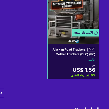
الاسترداد النقدي
Steam
Alaskan Road Truckers:
DLC
Mother Truckers (DLC) (PC)
Steam Key GLOBAL
عالمي
من
US$ 1.56
%
9
الاسترداد النقدي
أضف إلى سلة التسوق
ت
View offers