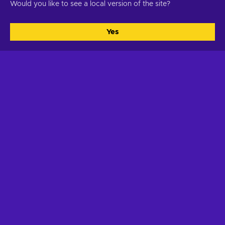
For more information on how Google uses your data, see
Would you like to see a local version of the site?
.
Google Business Safety & Privacy
Yes
قبول الكل
التخصيص
نبذة عن Eneba
الشراء
نبذة عنا
كيفية الشراء
اتصل بنا
المجموعات
الوظائف
برنامج الولاء
Discounts
Eneba Trust & Transparency