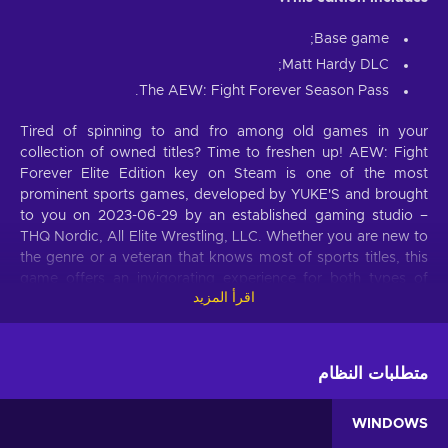
Base game;
Matt Hardy DLC;
The AEW: Fight Forever Season Pass.
Tired of spinning to and fro among old games in your
collection of owned titles? Time to freshen up! AEW: Fight
Forever Elite Edition key on Steam is one of the most
prominent sports games, developed by YUKE'S and brought
to you on 2023-06-29 by an established gaming studio –
THQ Nordic, All Elite Wrestling, LLC. Whether you are new to
the genre or a veteran that knows most of sports titles, this
game offers an invigorating experience for both types of
اقرأ المزيد
gamers alike. Buy AEW: Fight Forever Elite Edition Steam
key and embark on adventures, try out the set of stunning
gameplay features that add uniqueness to the title and
distinguishes it from most other games!
متطلبات النظام
Sports genre
WINDOWS
Simulating real sports, this game will test you in many ways.