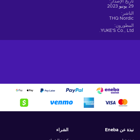
تاريخ الإصدار
Online co-op – You can connect with friends over the
29 يونيو 2023
internet for joint missions;
الناشر
PvP – You directly play against other player-controlled
THQ Nordic
characters;
المطورون
YUKE'S Co., Ltd.
Realistic graphics – Explore the gorgeous, highly
realistic environments brought to life via lighting, detailed
textures, and more;
Singleplayer – The game includes a story campaign
meant for solo players;
Split-screen – The screen is divided into equal sections
so that several players can play at the same time on a
single machine;
Team-based – You have to cooperate with your
teammates to complete matches;
Violent – This title includes blood, gore, gruesome
deaths, and other depictions of violence;
Cheap AEW: Fight Forever Elite Edition key price.
نبذة عن Eneba
الشراء