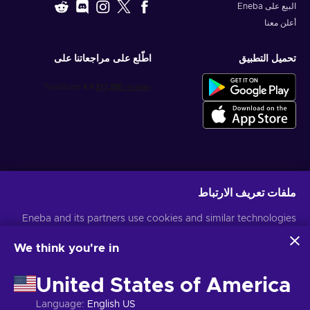
البيع على Eneba
أعلن معنا
تحميل التطبيق
اطّلع على مراجعاتنا على
احصل على عروض الألعاب المخصصة
ملفات تعريف الارتباط
اشتراك
Eneba and its partners use cookies and similar technologies
يمكنك إلغاء الاشتراك في أي وقت. قم بزيارة
إشعار الخصوصية
لمزيد من المعلومات
to collect and analyze information about users of this
website. We use this information to enhance content,
We think you're in
advertising, and other services on the site. Your personal data
العربية
USD
may also be used for ads personalization.
United States of America
By clicking 'Accept all', you consent to the use of these
technologies by Eneba and its partners. You can adjust your
Language
:
English US