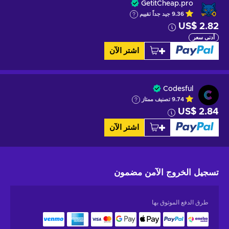
GetitCheap.pro
9.36
جيد جداً
تقييم
US$ 2.82
أدنى سعر
اشتر الآن
Codesful
9.74
تصنيف ممتاز
US$ 2.84
اشتر الآن
تسجيل الخروج الآمن
مضمون
طرق الدفع الموثوق بها