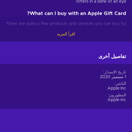
offers in a blink of an eye!
What can I buy with an Apple Gift Card?
There are quite a few products and services you can buy by
using an Apple Store Gift Card:
اقرأ المزيد
Apps and games.
Get your hands on any Apple Store
app and game you desire;
تفاصيل أخرى
Any in-app purchase you make
In-App transactions.
will be easy to complete and one tap away;
iTunes.
Tired of listening to the same music? You’ll be
تاريخ الإصدار
able to purchase new song albums and podcasts without
1 سبتمبر 2020
any trouble;
الناشر
Apple Inc.
Apple Books.
You will be able to purchase new books
المطورون
and articles and add them to your permanent reading
Apple Inc.
library;
Apple TV.
Buy and rent movies, and TV shows and
access any premium channels you want;
Subscriptions.
Pay for Apple music and movie
streaming services or in-app monthly transactions;