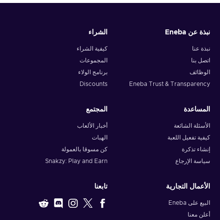
the very foundations of your house or stretch and drag the
edges of your walls if you lack some space.
نبذة عن Eneba
الشراء
نبذة عنا
كيفية الشراء
اتصل بنا
المجموعات
الوظائف
برنامج الولاء
Discounts
Eneba Trust & Transparency
المساعدة
المجتمع
الأسئلة الشائعة
أخبار الألعاب
كيفية تفعيل اللعبة
الهبات
إنشاء تذكرة
كن مسوقا بالعمولة
سياسة الإرجاع
Snakzy: Play and Earn
الأعمال التجارية
تابعنا
البيع على Eneba
أعلن معنا