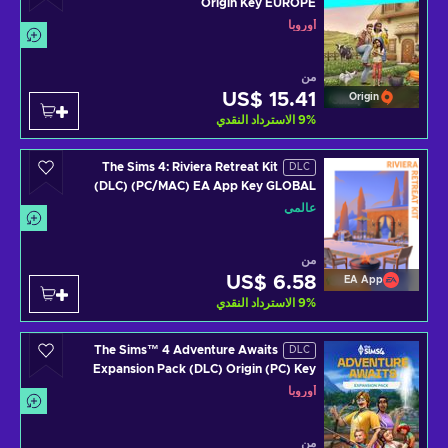
Origin Key EUROPE
أوروبا
من
US$ 15.41
Origin
%
9
الاسترداد النقدي
The Sims 4: Riviera Retreat Kit
DLC
(DLC) (PC/MAC) EA App Key GLOBAL
عالمي
من
US$ 6.58
EA App
%
9
الاسترداد النقدي
The Sims™ 4 Adventure Awaits
DLC
Expansion Pack (DLC) Origin (PC) Key
EUROPE
أوروبا
من