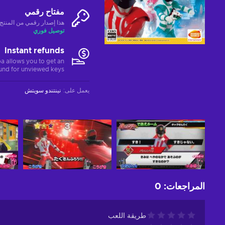
مفتاح رقمي
هذا إصدار رقمي من المنتج (CD-KEY
توصيل فوري
Instant refunds
a allows you to get an
fund for unviewed keys.
يعمل على
:
نينتندو سويتش
المراجعات
:
0
طريقة اللعب