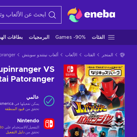
الفئات
Games -90%
البرمجيات
بطاقات الهدا
المتجر
الفئات
الألعاب
ألعاب نينتندو سويتش
Lupinranger VS
tai Patoranger
عالمي
يمكن تفعيلها في
 America
تحقق من
قيود المنطقة
Nintendo
التفعيل/الاستخدام على
do
تحقق من
دليل التفعيل