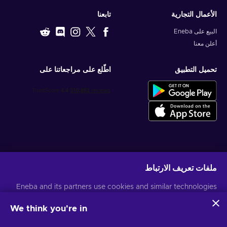
الأعمال التجارية
تابعنا
البيع على Eneba
أعلن معنا
تحميل التطبيق
اطّلع على مراجعاتنا على
احصل على عروض الألعاب المخصصة
ملفات تعريف الارتباط
اشتراك
Eneba and its partners use cookies and similar technologies
يمكنك إلغاء الاشتراك في أي وقت. قم بزيارة
إشعار الخصوصية
لمزيد من المعلومات
to collect and analyze information about users of this
website. We use this information to enhance content,
We think you're in
advertising, and other services on the site. Your personal data
العربية
USD