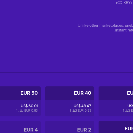
)
Unlike other marketplaces, Eneb
instant re
50 EUR
40 EUR
US$ 60.01
US$ 48.47
US
1
0.83 EUR لكل
1
0.83 EUR لكل
1
4 EUR
2 EUR