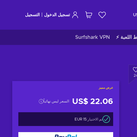
|
U
تسجيل الدخول
التسجيل
ط اللعبة ⚡
Surfshark VPN
2
عرض مميز
US$ 22.06
السعر ليس نهائياً
تم الاختيار:
15 EUR