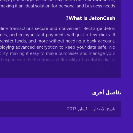
ing it an ideal solution for personal and business needs.
What is JetonCash?
online transactions secure and convenient. Recharge Jeton
ces, and enjoy instant payments with just a few clicks. It
, transfer funds, and more without needing a bank account.
 employing advanced encryption to keep your data safe. No
ibility, making it easy to make purchases and manage your
experience the freedom and flexibility of a reliable digital
payment solution.
What can I use the Jeton Cash voucher for?
 a versatile payment method for online transactions. Here
تفاصيل أخرى
are some common uses:
 heart's content on e-commerce platforms, indulging in
تاريخ الإصدار
1 يناير 2017
est fashion trends, tech gadgets, home decor, and more;
count, unlock special features, and conquer virtual
lds with in-game purchases using your JetonCash card;