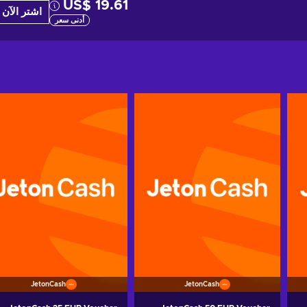
US$ 19.61
اشتر الآن
أدنى سعر
JetonCash
JetonCash