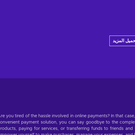
حميل المزيد
re you tired of the hassle involved in online payments? In that case
onvenient payment solution, you can say goodbye to the complexi
roducts, paying for services, or transferring funds to friends an
mpower yourself to make purchases, manage your expenses, and 