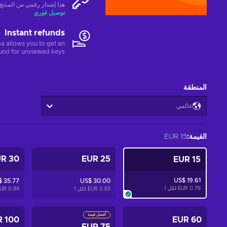
هذا إصدار رقمي من المنتج (CD-KEY
توصيل فوري
Instant refunds
a allows you to get an
fund for unviewed keys.
المنطقة
عالمي
القيمة
:
15 EUR
30 EUR
25 EUR
15 EUR
US$ 19.61
$ 35.77
US$ 30.00
0.76 EUR لكل
1
0.83 EUR لكل
1
0.84 EUR لكل
أفضل قيمة
100 EUR
60 EUR