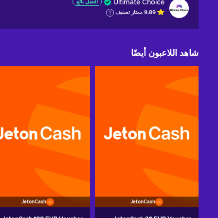
Ultimate Choice
أفضل بائع
9.89
ممتاز
تصنيف
شاهد اللاعبون أيضًا
JetonCash
JetonCash