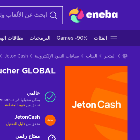
الفئات
Games -90%
البرمجيات
بطاقات الهدا
المتجر
الفئات
بطاقات النقود الإلكترونية
Jeton Cash
oucher GLOBAL
عالمي
يمكن تفعيلها في
 America
تحقق من
قيود المنطقة
JetonCash
تحقق من
دليل التفعيل
مفتاح رقمي