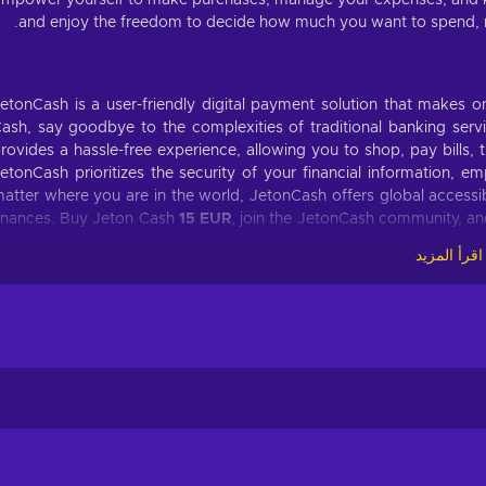
and enjoy the freedom to decide how much you want to spend, mak
etonCash is a user-friendly digital payment solution that makes 
ash, say goodbye to the complexities of traditional banking servi
rovides a hassle-free experience, allowing you to shop, pay bills
etonCash prioritizes the security of your financial information,
atter where you are in the world, JetonCash offers global access
inances. Buy Jeton Cash
15 EUR
, join the JetonCash community, and 
اقرأ المزيد
he Jeton Cash voucher can be used for various purposes, making it
Online Shopping
. Explore a world of possibilities! Shop to your
the lat
Gaming.
Level up your gaming experience! Power up your gaming ac
wor